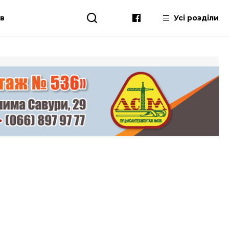
ів
Усі розділи