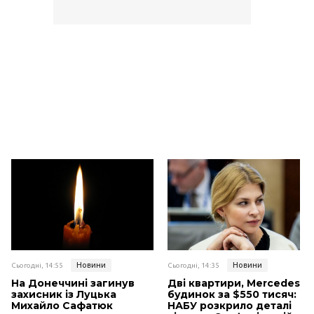
Новини
Новини
Сьогодні, 14:55
Сьогодні, 14:35
На Донеччині загинув
Дві квартири, Mercedes і
захисник із Луцька
будинок за $550 тисяч:
Михайло Сафатюк
НАБУ розкрило деталі