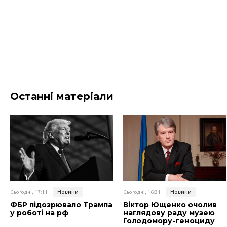
Останні матеріали
Новини
Новини
Сьогодні, 17:11
Сьогодні, 16:31
ФБР підозрювало Трампа
Віктор Ющенко очолив
у роботі на рф
наглядову раду музею
Голодомору-геноциду