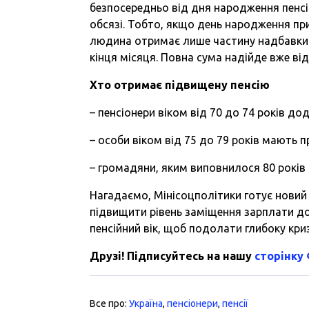
безпосередньо від дня народження пенсі
обсязі. Тобто, якщо день народження при
людина отримає лише частину надбавки 
кінця місяця. Повна сума надійде вже від
Хто отримає підвищену пенсію
– пенсіонери віком від 70 до 74 років д
– особи віком від 75 до 79 років мають п
– громадяни, яким виповнилося 80 років
Нагадаємо, Мінісоцполітики готує новий
підвищити рівень заміщення зарплати до
пенсійний вік, щоб подолати глибоку кризу
Друзі! Підписуйтесь на нашу
сторінку
Все про:
Україна
,
пенсіонери
,
пенсії