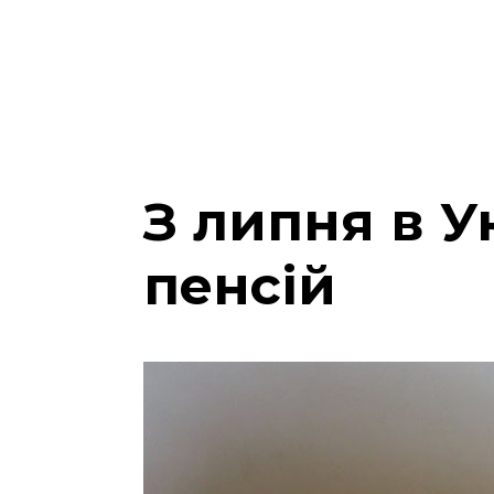
З липня в У
пенсій