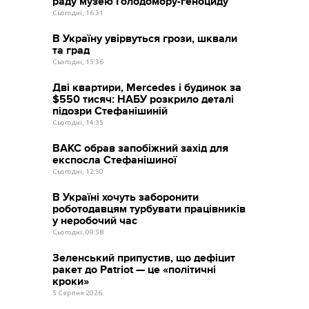
раду музею Голодомору-геноциду
Сьогодні, 16:31
В Україну увірвуться грози, шквали
та град
Сьогодні, 15:36
Дві квартири, Mercedes і будинок за
$550 тисяч: НАБУ розкрило деталі
підозри Стефанішиній
Сьогодні, 14:35
ВАКС обрав запобіжний захід для
експосла Стефанішиної
Сьогодні, 12:50
В Україні хочуть заборонити
роботодавцям турбувати працівників
у неробочий час
Сьогодні, 09:58
Зеленський припустив, що дефіцит
ракет до Patriot — це «політичні
кроки»
5 Серпня 2026