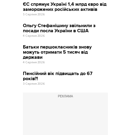
ЄС спрямує Україні 1,4 млрд євро від
заморожених російських активів
5 Серпня 2026
Ольгу Стефанішину звільнили з
посади посла України в США
4 Серпня 2026
Батьки першокласників знову
можуть отримати 5 тисяч від
держави
4 Серпня 2026
Пенсійний вік підвищать до 67
років?!
3 Серпня 2026
РЕКЛАМА