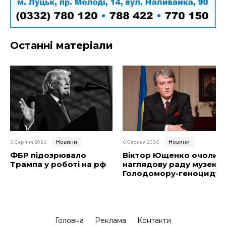
Останні матеріали
Новини
Новини
6 Серпня 2026
6 Серпня 2026
ФБР підозрювало
Віктор Ющенко очолив
Трампа у роботі на рф
наглядову раду музею
Голодомору-геноциду
Головна
Реклама
Контакти