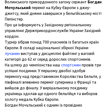
Волинського прикордонного загону сержант
Богдан
Мочульський
переміг на Кубку Європи з джиу-
джитсу, який днями завершися у бельгійському місті
Пепінстер.
Про це інформують у
Західному регіональному
управлінні Держприкордонслужби України-Західний
кордон.
Турнір зібрав понад 700 учасників із багатьох країн
Європи. В складі національної збірної України
лучанин
виступав у дисципліні файтинг у ваговій
категорії до 62 кг серед дорослих спортсменів.
На шляху до чемпіонства наш
спортсмен
провів три
успішні поєдинки. У першому двобої здобув
перемогу над представником Королівства Бельгія, у
півфіналі впевнено переміг суперника з Франції та
вийшов до фіналу. У вирішальному поєдинку
українець здолав ще одного бельгійця та виборов
золоту медаль Кубка Європи.
Богдан Мочульський є одним із провідних