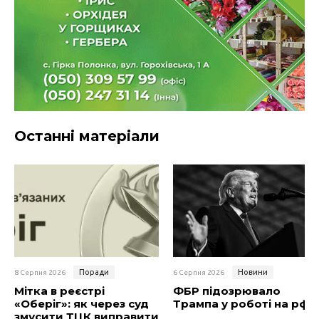
Останні матеріали
Поради
Новини
8 Серпня 2026
6 Серпня 2026
Мітка в реєстрі
ФБР підозрювало
«Оберіг»: як через суд
Трампа у роботі на рф
змусити ТЦК виправити