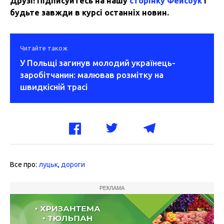
Друзі! Підписуйтесь на нашу
сторінку Фейсбук
і
будьте завжди в курсі останніх новин.
Читайте також
У Польщі загинув молодий українець-
заробітчанин: малював розмітку на
швидкісній трасі
Все про:
луцьк
,
дороги
РЕКЛАМА