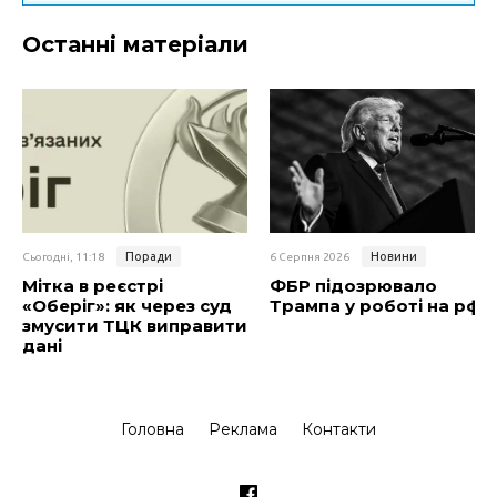
Останні матеріали
Поради
Новини
Сьогодні, 11:18
6 Серпня 2026
Мітка в реєстрі
ФБР підозрювало
«Оберіг»: як через суд
Трампа у роботі на рф
змусити ТЦК виправити
дані
Головна
Реклама
Контакти