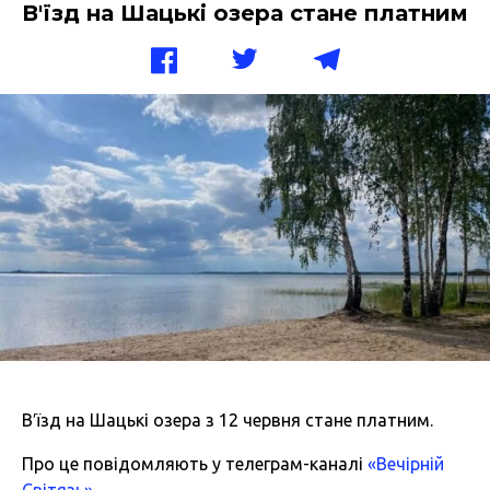
В'їзд на Шацькі озера стане платним
В′їзд на Шацькі озера з 12 червня стане платним.
Про це повідомляють у телеграм-каналі
«Вечірній