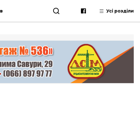
ів
Усі розділи