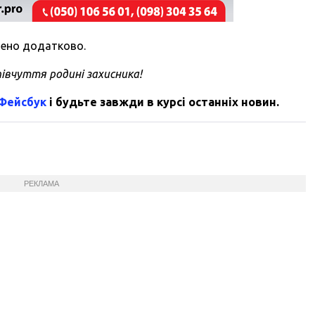
млено додатково.
івчуття родині захисника!
 Фейсбук
і будьте завжди в курсі останніх новин.
РЕКЛАМА