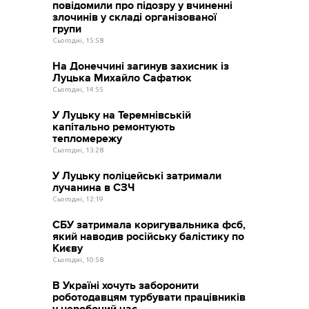
повідомили про підозру у вчиненні
злочинів у складі організованої
групи
Сьогодні, 15:58
На Донеччині загинув захисник із
Луцька Михайло Сафатюк
Сьогодні, 14:55
У Луцьку на Теремнівській
капітально ремонтують
тепломережу
Сьогодні, 13:28
У Луцьку поліцейські затримали
лучанина в СЗЧ
Сьогодні, 12:19
СБУ затримала коригувальника фсб,
який наводив російську балістику по
Києву
Сьогодні, 10:58
В Україні хочуть заборонити
роботодавцям турбувати працівників
у неробочий час