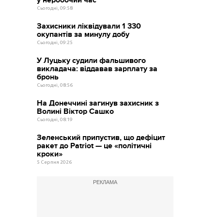
Сьогодні, 09:58
Захисники ліквідували 1 330
окупантів за минулу добу
Сьогодні, 09:25
У Луцьку судили фальшивого
викладача: віддавав зарплату за
бронь
Сьогодні, 08:56
На Донеччині загинув захисник з
Волині Віктор Сашко
Сьогодні, 08:19
Зеленський припустив, що дефіцит
ракет до Patriot — це «політичні
кроки»
5 Серпня 2026
РЕКЛАМА