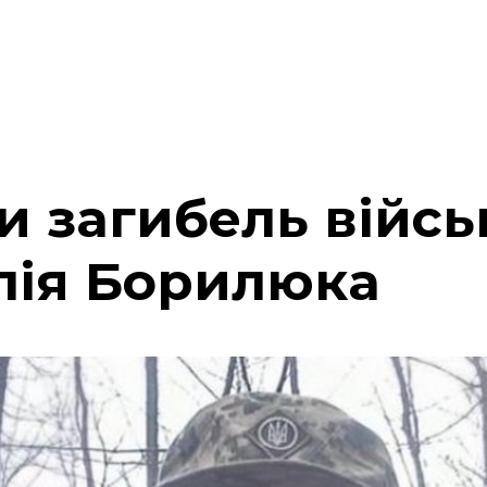
 загибель війсь
алія Борилюка