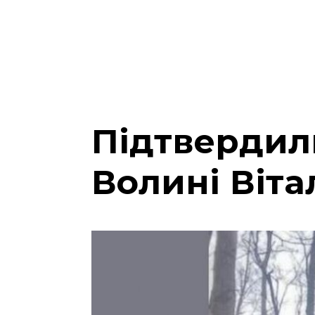
Підтвердили
Волині Віт