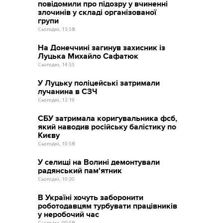
повідомили про підозру у вчиненні
злочинів у складі організованої
групи
Сьогодні, 15:58
На Донеччині загинув захисник із
Луцька Михайло Сафатюк
Сьогодні, 14:55
У Луцьку поліцейські затримали
лучанина в СЗЧ
Сьогодні, 12:19
СБУ затримала коригувальника фсб,
який наводив російську балістику по
Києву
Сьогодні, 10:58
У селищі на Волині демонтували
радянський пам'ятник
Сьогодні, 10:20
В Україні хочуть заборонити
роботодавцям турбувати працівників
у неробочий час
Сьогодні, 09:58