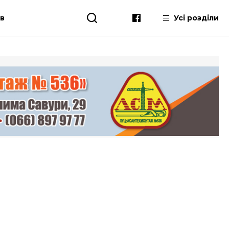
ів
Усі розділи