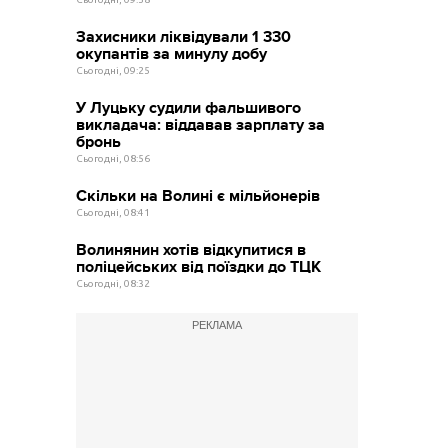
Захисники ліквідували 1 330
окупантів за минулу добу
Сьогодні, 09:25
У Луцьку судили фальшивого
викладача: віддавав зарплату за
бронь
Сьогодні, 08:56
Скільки на Волині є мільйонерів
Сьогодні, 08:41
Волинянин хотів відкупитися в
поліцейських від поїздки до ТЦК
Сьогодні, 08:32
РЕКЛАМА