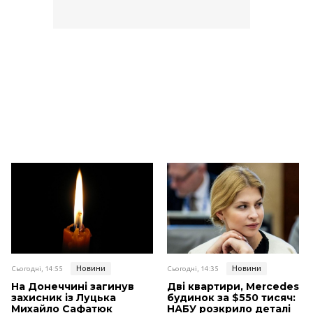
Новини
Новини
Сьогодні, 14:55
Сьогодні, 14:35
На Донеччині загинув
Дві квартири, Mercedes і
захисник із Луцька
будинок за $550 тисяч:
Михайло Сафатюк
НАБУ розкрило деталі