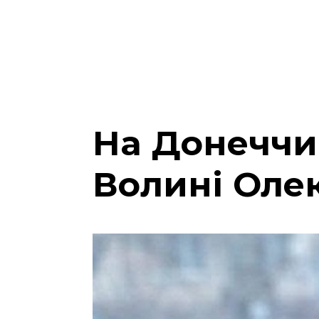
На Донеччин
Волині Оле