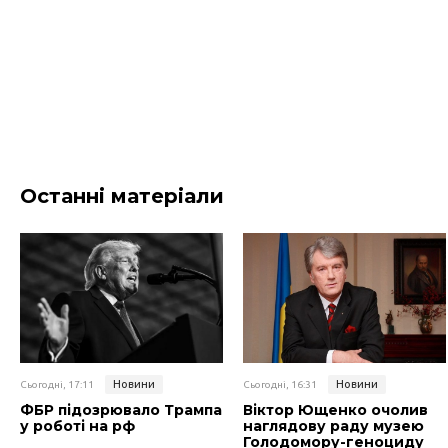
Останні матеріали
Новини
Новини
Сьогодні, 17:11
Сьогодні, 16:31
ФБР підозрювало Трампа
Віктор Ющенко очолив
у роботі на рф
наглядову раду музею
Голодомору-геноциду