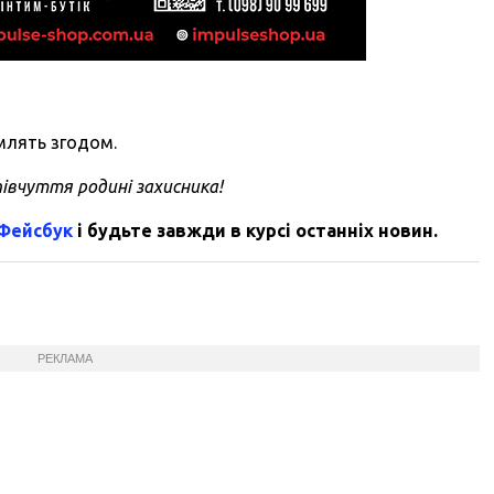
млять згодом.
івчуття родині захисника!
 Фейсбук
і будьте завжди в курсі останніх новин.
РЕКЛАМА