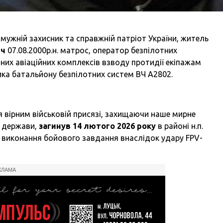
ужній захисник та справжній патріот України, житель
ич
07.08.2000р.н. матрос, оператор безпілотних
тних авіаційних комплексів взводу протидії екіпажам
ика батальйону безпілотних систем ВЧ А2802.
 вірним військовій присязі, захищаючи наше мирне
 держави,
загинув 14 лютого 2026 року
в районі н.п.
с виконання бойового завдання внаслідок удару FPV-
КЛАМА