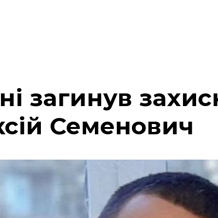
і загинув захис
ксій Семенович