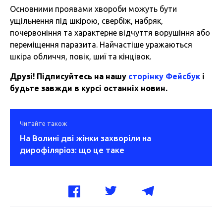
Основними проявами хвороби можуть бути
ущільнення під шкірою, свербіж, набряк,
почервоніння та характерне відчуття ворушіння або
переміщення паразита. Найчастіше уражаються
шкіра обличчя, повік, шиї та кінцівок.
Друзі! Підписуйтесь на нашу
сторінку Фейсбук
і
будьте завжди в курсі останніх новин.
Читайте також
На Волині дві жінки захворіли на
дирофіляріоз: що це таке