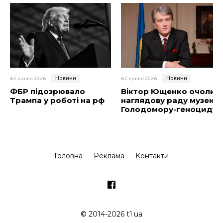
Новини
Новини
6 Серпня 2026
6 Серпня 2026
ФБР підозрювало
Віктор Ющенко очолив
Трампа у роботі на рф
наглядову раду музею
Голодомору-геноциду
Головна
Реклама
Контакти
© 2014-2026 t1.ua