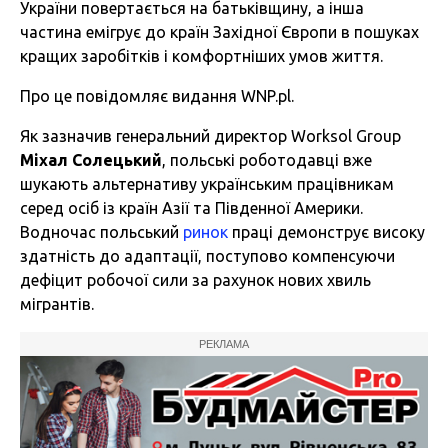
України повертається на батьківщину, а інша
частина емігрує до країн Західної Європи в пошуках
кращих заробітків і комфортніших умов життя.
Про це повідомляє видання WNP.pl.
Як зазначив генеральний директор Worksol Group
Міхал Солецький
, польські роботодавці вже
шукають альтернативу українським працівникам
серед осіб із країн Азії та Південної Америки.
Водночас польський
ринок
праці демонструє високу
здатність до адаптації, поступово компенсуючи
дефіцит робочої сили за рахунок нових хвиль
мігрантів.
РЕКЛАМА