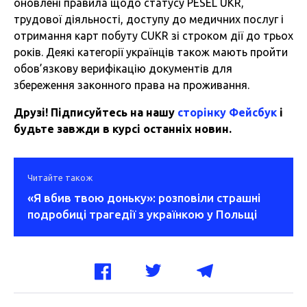
оновлені правила щодо статусу PESEL UKR,
трудової діяльності, доступу до медичних послуг і
отримання карт побуту CUKR зі строком дії до трьох
років. Деякі категорії українців також мають пройти
обов’язкову верифікацію документів для
збереження законного права на проживання.
Друзі! Підписуйтесь на нашу
сторінку Фейсбук
і
будьте завжди в курсі останніх новин.
Читайте також
«Я вбив твою доньку»: розповіли страшні
подробиці трагедії з українкою у Польщі