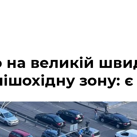
о на великій шви
пішохідну зону: є