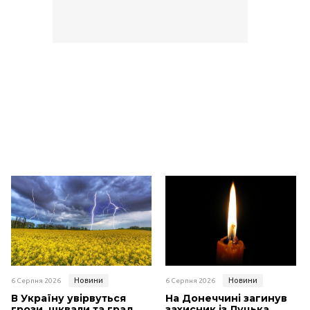
Новини
Новини
6 Серпня 2026
6 Серпня 2026
В Україну увірвуться
На Донеччині загинув
грози, шквали та град
захисник із Луцька