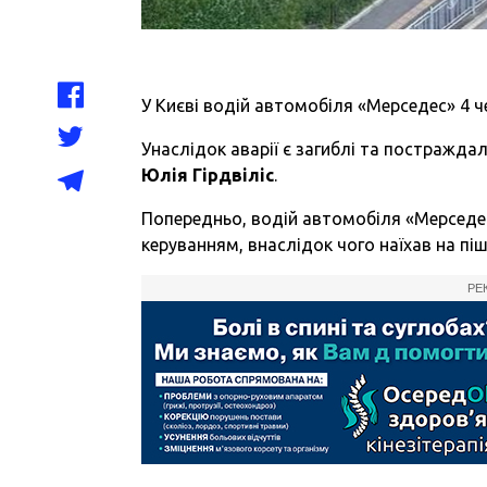
У Києві водій автомобіля «Мерседес» 4 ч
Унаслідок аварії є загиблі та постражда
Юлія Гірдвіліс
.
Попередньо, водій автомобіля «Мерседес
керуванням, внаслідок чого наїхав на піш
РЕ