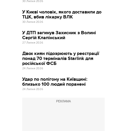
30 Липня 2026
У Києві чоловік, якого доставили до
ТЦК, вбив лікарку ВЛК
30 Липня 2026
У ДТП загинув Захисник з Волині
Сергій Клапінський
27 Липня 2026
Двох киян підозрюють у реєстрації
понад 70 терміналів Starlink для
російської ФСБ
24 Липня 2026
Удар по полігону на Київщині:
близько 100 людей поранені
24 Липня 2026
РЕКЛАМА