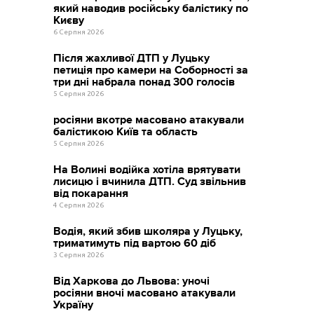
який наводив російську балістику по
Києву
6 Серпня 2026
Після жахливої ДТП у Луцьку
петиція про камери на Соборності за
три дні набрала понад 300 голосів
5 Серпня 2026
росіяни вкотре масовано атакували
балістикою Київ та область
5 Серпня 2026
На Волині водійка хотіла врятувати
лисицю і вчинила ДТП. Суд звільнив
від покарання
4 Серпня 2026
Водія, який збив школяра у Луцьку,
триматимуть під вартою 60 діб
3 Серпня 2026
Від Харкова до Львова: уночі
росіяни вночі масовано атакували
Україну