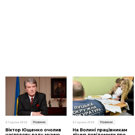
Новини
Новини
6 Серпня 2026
6 Серпня 2026
Віктор Ющенко очолив
На Волині працівникам
наглядову раду музею
ліцею повідомили про