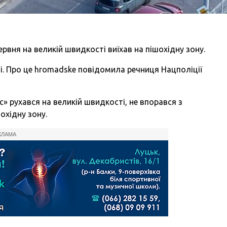
ервня на великій швидкості виїхав на пішохідну зону.
лі. Про це hromadske повідомила речниця Нацполіції
» рухався на великій швидкості, не впорався з
охідну зону.
КЛАМА