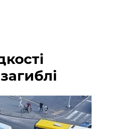
дкості
 загиблі