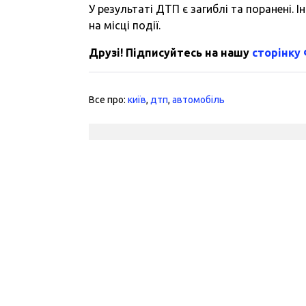
У результаті ДТП є загиблі та поранені.
на місці події.
Друзі! Підписуйтесь на нашу
сторінку
Все про:
київ
,
дтп
,
автомобіль