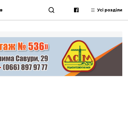
ів
Усі розділи