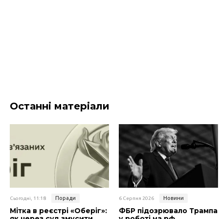
Останні матеріали
Поради
Новини
Сьогодні, 11:18
6 Серпня 2026
Мітка в реєстрі «Оберіг»:
ФБР підозрювало Трампа
як через суд змусити
у роботі на рф