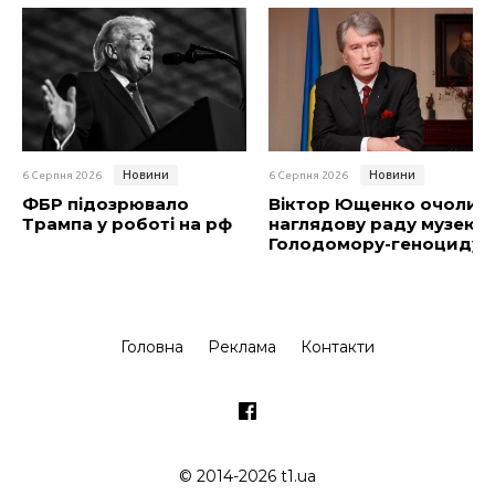
Новини
Новини
6 Серпня 2026
6 Серпня 2026
ФБР підозрювало
Віктор Ющенко очолив
Трампа у роботі на рф
наглядову раду музею
Голодомору-геноциду
Головна
Реклама
Контакти
© 2014-2026 t1.ua