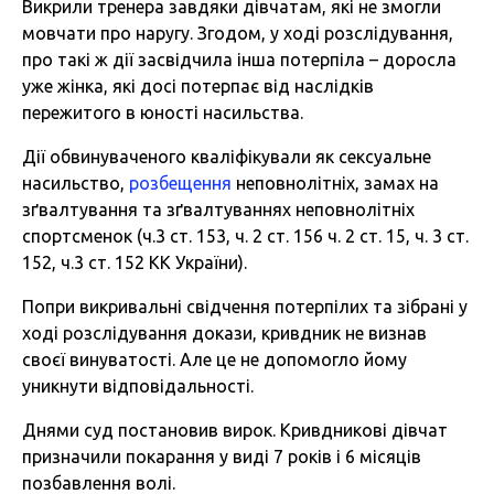
Викрили тренера завдяки дівчатам, які не змогли
мовчати про наругу. Згодом, у ході розслідування,
про такі ж дії засвідчила інша потерпіла – доросла
уже жінка, які досі потерпає від наслідків
пережитого в юності насильства.
Дії обвинуваченого кваліфікували як сексуальне
насильство,
розбещення
неповнолітніх, замах на
зґвалтування та зґвалтуваннях неповнолітніх
спортсменок (ч.3 ст. 153, ч. 2 ст. 156 ч. 2 ст. 15, ч. 3 ст.
152, ч.3 ст. 152 КК України).
Попри викривальні свідчення потерпілих та зібрані у
ході розслідування докази, кривдник не визнав
своєї винуватості. Але це не допомогло йому
уникнути відповідальності.
Днями суд постановив вирок. Кривдникові дівчат
призначили покарання у виді 7 років і 6 місяців
позбавлення волі.