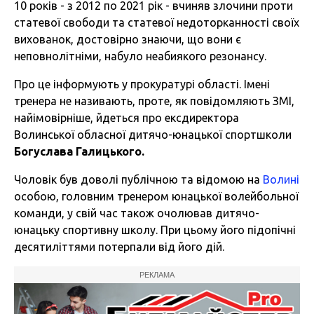
10 років - з 2012 по 2021 рік - вчиняв злочини проти
статевої свободи та статевої недоторканності своїх
вихованок, достовірно знаючи, що вони є
неповнолітніми, набуло неабиякого резонансу.
Про це інформують у прокуратурі області. Імені
тренера не називають, проте, як повідомляють ЗМІ,
найімовірніше, йдеться про ексдиректора
Волинської обласної дитячо-юнацької спортшколи
Богуслава Галицького.
Чоловік був доволі публічною та відомою на
Волині
особою, головним тренером юнацької волейбольної
команди, у свій час також очолював дитячо-
юнацьку спортивну школу. При цьому його підопічні
десятиліттями потерпали від його дій.
РЕКЛАМА