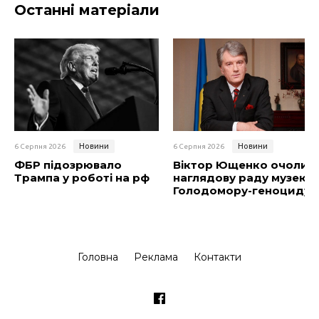
Останні матеріали
Новини
Новини
6 Серпня 2026
6 Серпня 2026
ФБР підозрювало
Віктор Ющенко очолив
Трампа у роботі на рф
наглядову раду музею
Голодомору-геноциду
Головна
Реклама
Контакти