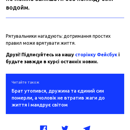
водойм.
Рятувальники нагадують: дотримання простих
правил може врятувати життя.
Друзі! Підписуйтесь на нашу
сторінку Фейсбук
і
будьте завжди в курсі останніх новин.
Читайте також
Брат утопився, дружина та єдиний син
померли, а чоловік не втратив жаги до
життя і мандрує світом