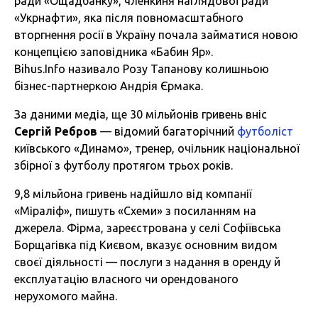
ради «Ощадбанку», членкиня наглядової ради
«Укрнафти», яка після повномасштабного
вторгнення росії в Україну почала займатися новою
концепцією заповідника «Бабин Яр».
Bihus.Info називало Розу Тапанову колишньою
бізнес-партнеркою Андрія Єрмака.
За даними медіа, ще 30 мільйонів гривень вніс
Сергій Ребров
— відомий багаторічний
футболіст
київського «Динамо», тренер, очільник національної
збірної з футболу протягом трьох років.
9,8 мільйона гривень надійшло від компанії
«Міраліф», пишуть «Схеми» з посиланням на
джерела. Фірма, зареєстрована у селі Софіївська
Борщагівка під Києвом, вказує основним видом
своєї діяльності — послуги з надання в оренду й
експлуатацію власного чи орендованого
нерухомого майна.