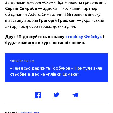
За даними джерел «Схем», 6,5 мільйона гривень вніс
Сергій Свириба
— адвокат і колишній партнер
об’єднання Asters. Символічні 666 гривень внеску
в заставу зробив
Григорій Гришкан
— український
актор, продюсер і громадський діяч.
Друзі! Підписуйтесь на нашу
сторінку Фейсбук
і
будьте завжди в курсі останніх новин.
Читайте також
«Там всьо держить Горбунов»: Притула зняв
стьобне відео на «плівки Єрмака»