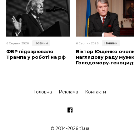
Новини
Новини
6 Серпня 2026
6 Серпня 2026
ФБР підозрювало
Віктор Ющенко очолив
Трампа у роботі на рф
наглядову раду музею
Голодомору-геноциду
Головна
Реклама
Контакти
© 2014-2026 t1.ua