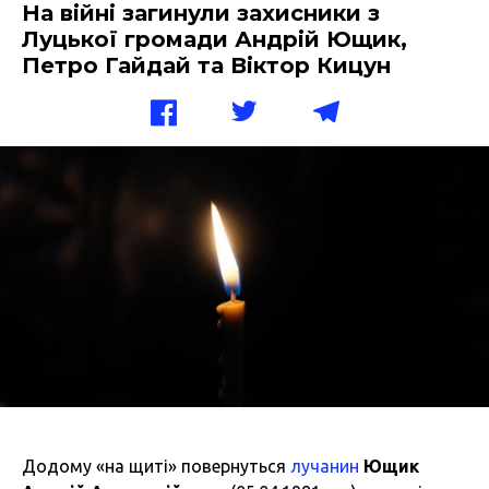
На війні загинули захисники з
Луцької громади Андрій Ющик,
Петро Гайдай та Віктор Кицун
Додому «на щиті» повернуться
лучанин
Ющик