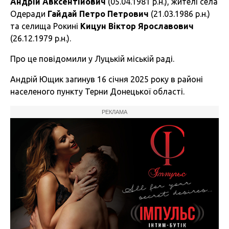
Андрій Авксентійович
(05.04.1981 р.н.), жителі села
Одеради
Гайдай Петро Петрович
(21.03.1986 р.н.)
та селища Рокині
Кицун Віктор Ярославович
(26.12.1979 р.н.).
Про це повідомили у Луцькій міській раді.
Андрій Ющик загинув 16 січня 2025 року в районі
населеного пункту Терни Донецької області.
РЕКЛАМА