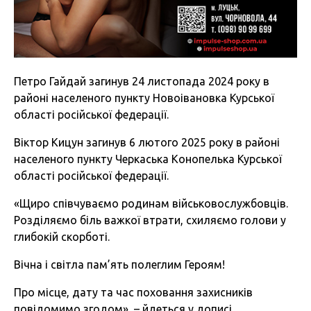
Петро Гайдай загинув 24 листопада 2024 року в
районі населеного пункту Новоівановка Курської
області російської федерації.
Віктор Кицун загинув 6 лютого 2025 року в районі
населеного пункту Черкаська Конопелька Курської
області російської федерації.
«Щиро співчуваємо родинам військовослужбовців.
Розділяємо біль важкої втрати, схиляємо голови у
глибокій скорботі.
Вічна і світла пам’ять полеглим Героям!
Про місце, дату та час поховання захисників
повідомимо згодом», – йдеться у дописі.