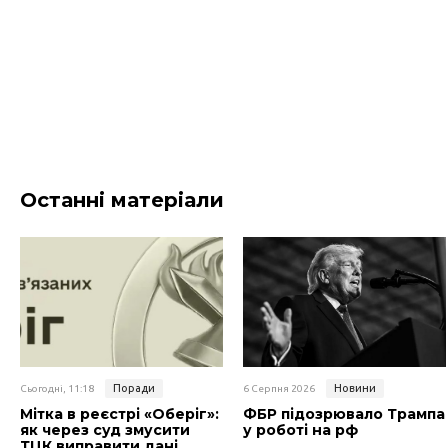
Останні матеріали
Поради
Новини
Сьогодні, 11:18
6 Серпня 2026
Мітка в реєстрі «Оберіг»:
ФБР підозрювало Трампа
як через суд змусити
у роботі на рф
ТЦК виправити дані