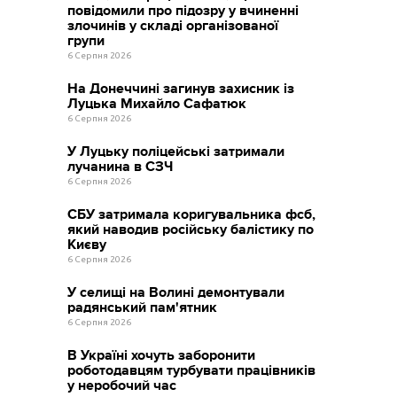
повідомили про підозру у вчиненні
злочинів у складі організованої
групи
6 Серпня 2026
На Донеччині загинув захисник із
Луцька Михайло Сафатюк
6 Серпня 2026
У Луцьку поліцейські затримали
лучанина в СЗЧ
6 Серпня 2026
СБУ затримала коригувальника фсб,
який наводив російську балістику по
Києву
6 Серпня 2026
У селищі на Волині демонтували
радянський пам'ятник
6 Серпня 2026
В Україні хочуть заборонити
роботодавцям турбувати працівників
у неробочий час