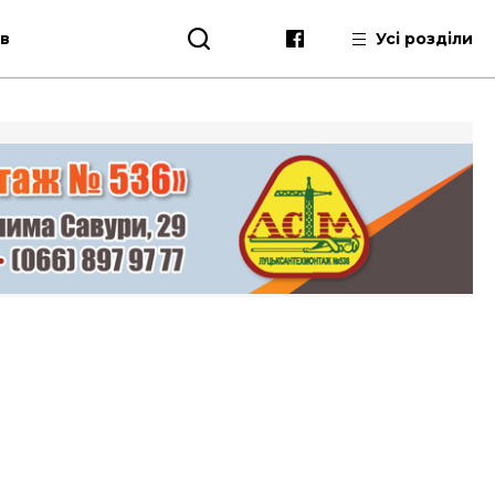
ів
Усі розділи