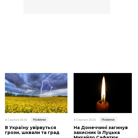
Новини
Новини
6 Серпня 2026
6 Серпня 2026
В Україну увірвуться
На Донеччині загинув
грози, шквали та град
захисник із Луцька
Михайло Сафатюк