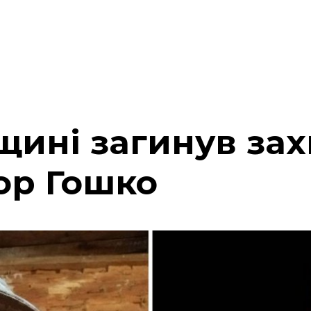
щині загинув зах
ор Гошко