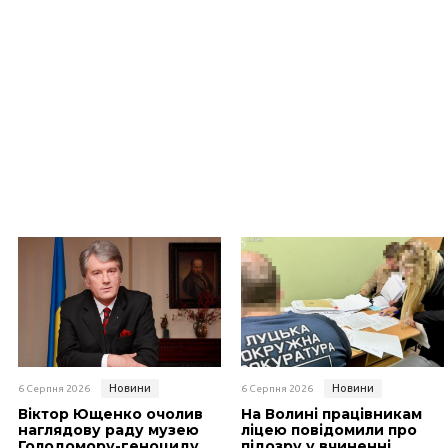
Новини
Новини
6 Серпня 2026
6 Серпня 2026
Віктор Ющенко очолив
На Волині працівникам
наглядову раду музею
ліцею повідомили про
Голодомору-геноциду
підозру у вчиненні