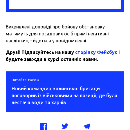
Викривлені доповіді про бойову обстановку
матимуть для посадових осіб прямі негативні
наслідки», - йдеться у повідомленні.
Друзі! Підписуйтесь на нашу
сторінку Фейсбук
і
будьте завжди в курсі останніх новин.
Читайте також
Новий командир волинської бригади
поговорив із військовими на позиції, де була
нестача води та харчів