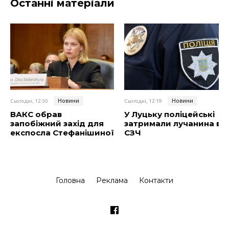
Останні матеріали
Новини
Новини
Сьогодні, 12:50
Сьогодні, 12:19
ВАКС обрав
У Луцьку поліцейські
запобіжний захід для
затримали лучанина в
експосла Стефанішиної
СЗЧ
Головна
Реклама
Контакти