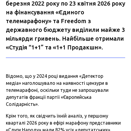
березня 2022 року по 23 квітня 2026 року
на фінансування «Єдиного
телемарафону» та Freedom з
державного бюджету виділили майже 3
мільярди гривень. Найбільше отримали
«Студія “1+1” та «1+1 Продакшн».
Відомо, що у 2024 році видання «Детектор
медіа» наголошувало на наявності цензури в
телемарафоні, оскільки туди не запрошували
депутатів фракції партії «Європейська
Солідарність».
Крім того, як свідчить їхній аналіз, у першому
кварталі 2026 року в ефірі марафону представники
«Слуги Народу» мали 82% усіх «депутатських»