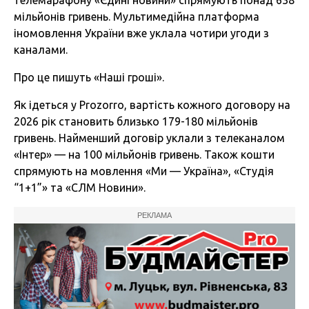
телемарафону «Єдині новини» спрямують понад 638
мільйонів гривень. Мультимедійна платформа
іномовлення України вже уклала чотири угоди з
каналами.
Про це пишуть «Наші гроші».
Як ідеться у Prozorro, вартість кожного договору на
2026 рік становить близько 179-180 мільйонів
гривень. Найменший договір уклали з телеканалом
«Інтер» — на 100 мільйонів гривень. Також кошти
спрямують на мовлення «Ми — Україна», «Студія
“1+1”» та «СЛМ Новини».
РЕКЛАМА