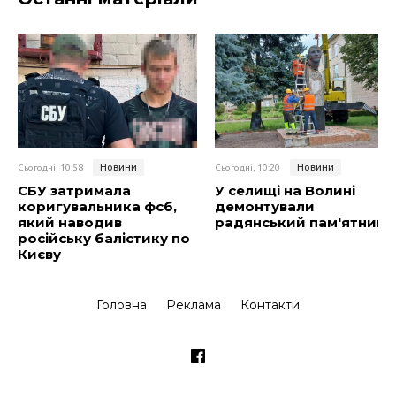
Новини
Новини
Сьогодні, 10:58
Сьогодні, 10:20
СБУ затримала
У селищі на Волині
коригувальника фсб,
демонтували
який наводив
радянський пам'ятник
російську балістику по
Києву
Головна
Реклама
Контакти