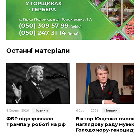
Останні матеріали
Новини
Новини
6 Серпня 2026
6 Серпня 2026
ФБР підозрювало
Віктор Ющенко очолив
Трампа у роботі на рф
наглядову раду музею
Голодомору-геноциду