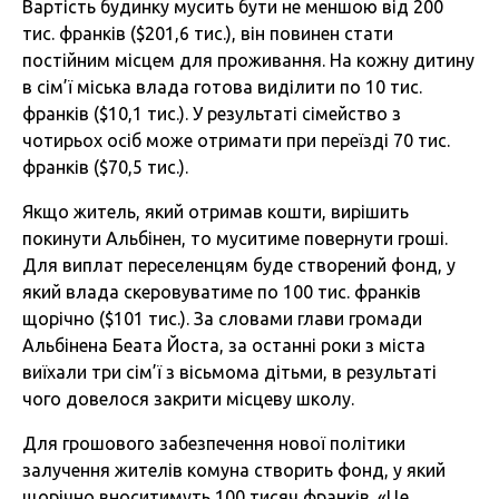
Вартість будинку мусить бути не меншою від 200
тис. франків ($201,6 тис.), він повинен стати
постійним місцем для проживання. На кожну дитину
в сім’ї міська влада готова виділити по 10 тис.
франків ($10,1 тис.). У результаті сімейство з
чотирьох осіб може отримати при переїзді 70 тис.
франків ($70,5 тис.).
Якщо житель, який отримав кошти, вирішить
покинути Альбінен, то муситиме повернути гроші.
Для виплат переселенцям буде створений фонд, у
який влада скеровуватиме по 100 тис. франків
щорічно ($101 тис.). За словами глави громади
Альбінена Беата Йоста, за останні роки з міста
виїхали три сім’ї з вісьмома дітьми, в результаті
чого довелося закрити місцеву школу.
Для грошового забезпечення нової політики
залучення жителів комуна створить фонд, у який
щорічно вноситимуть 100 тисяч франків. «Це