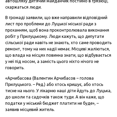
автошляху дитячий майданчик постійно в грязюці,
скаржаться люди.
В громаді заявили, що вже направили відповідний
лист про проблеми до Луцької міської ради з
проханням, щоб вона проконтролювала виконання
робіт у Прилуцькому. Люди кажуть, що депутати
сільської ради навіть не знають, хто саме проводить
ремонт, тому на них надії немає. Місцеві жаліються,
що влада на місцях повинна знати, що відбувається
у неї під носом, а замість цього ніхто нічого не
говорить.
«Арчибасова (Валентин Арчибасов – голова
Прилуцького. – Ред.) або хтось кришує, або хтось
тисне на нього. У лікарню наші діти йдуть до Луцька,
до школи та садочків також туди. А він каже, що
податки у міський бюджет платити не буде», –
заявив місцевий житель.