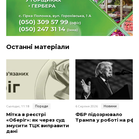
Останні матеріали
Поради
Новини
Сьогодні, 11:18
6 Серпня 2026
Мітка в реєстрі
ФБР підозрювало
«Оберіг»: як через суд
Трампа у роботі на рф
змусити ТЦК виправити
дані