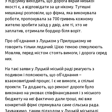
У підсумку виходить, що дорога вкрай низької
якості є, а відповідати за це нікому. Тутешні
мешканці розповіли, що фірма, яка виконувала
роботи, пропонувала за 700 гривень кожному
жителю зробити заїзд у двір, але ті, хто не
заплатив, отримали бордюр біля воріт.
Про об’єднання з Луцьком у Прилуцькому не
говорить тільки ледачий. Цією темою спекулюють.
Мовляв, перед містом стоять вимоги, і дорога серед
них.
На такі заяви у Луцькій міській раді реагують з
подивом і пояснюють, що об’єднання –
взаємовигідний процес. І є не вимоги, а спільні
проекти. Та додають, що ремонт дороги було
виконано на умовах співфінансування і з міського
бюджету на неї фактично дали гроші, які вже
конкретній фірмі спрямувала саме сільська рада.
Зауважимо, таким підходом у Луцькій міськраді