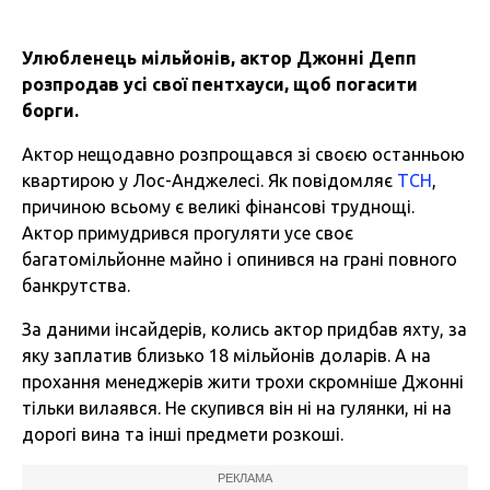
Улюбленець мільйонів, актор Джонні Депп
розпродав усі свої пентхауси, щоб погасити
борги.
Актор нещодавно розпрощався зі своєю останньою
квартирою у Лос-Анджелесі. Як повідомляє
ТСН
,
причиною всьому є великі фінансові труднощі.
Актор примудрився прогуляти усе своє
багатомільйонне майно і опинився на грані повного
банкрутства.
За даними інсайдерів, колись актор придбав яхту, за
яку заплатив близько 18 мільйонів доларів. А на
прохання менеджерів жити трохи скромніше Джонні
тільки вилаявся. Не скупився він ні на гулянки, ні на
дорогі вина та інші предмети розкоші.
РЕКЛАМА