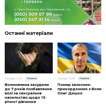
Останні матеріали
Новини
Новини
Сьогодні, 12:53
Сьогодні, 12:29
Волинянина засудили
Помер захисник-
до 7 років позбавлення
прикордонник з Волині
волі за сексуальне
Олег Дишко
насильство щодо 13-
річної дівчинки