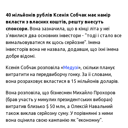
40 мільйонів рублів Ксенія Собчак має намір
вкласти з власних коштів, решту внесуть
спонсори.
Вона зазначила, що в кінці літа у неї
з'явилися два основних інвестори - "тоді і стало все
вимальовуватися як щось серйозне". Імена
інвесторів вона не назвала, додавши, що їхні імена
добре відомі.
Ксенія Собчак розповіла «
Медузі
», скільки планує
витратити на передвиборчу гонку. За її словами,
вона розраховує вкластися в 15 мільйонів доларів.
Вона розповіла, що бізнесмен Михайло Прохоров
(брав участь у минулих президентських виборах)
витратив близько $ 50 млн, а Олексій Навальний
також виклав серйозну суму. У порівнянні з ними
вона оцінила свою кампанію як "економну".