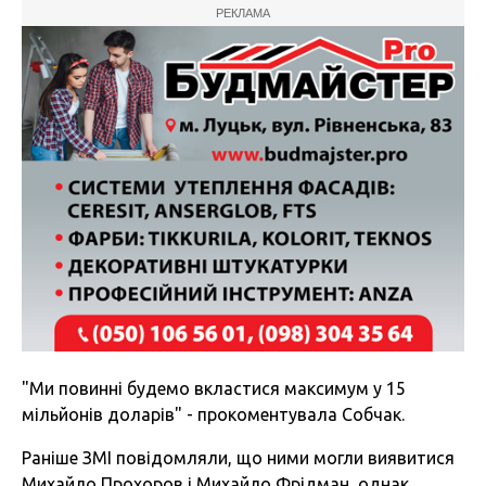
РЕКЛАМА
"Ми повинні будемо вкластися максимум у 15
мільйонів доларів" - прокоментувала Собчак.
Раніше ЗМІ повідомляли, що ними могли виявитися
Михайло Прохоров і Михайло Фрідман, однак