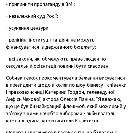
- припинити пропаганду в ЗМІ;
- незалежний суд Росії;
- усунення цензури;
- релігійні інституції та діячі не можуть
фінансуватися із державного бюджету;
- всі закони, які обмежують права людей по
сексуальній орієнтації повинні бути скасовані.
Собчак також прокоментувала бажання висуватися
в президенти щодо її колег по шоу-бізнесу - співачки
і правозахисниці Катерини Гордон, телеведучої
Анфіси Чехової, актора Олексія Паніна. "Я вважаю,
що це був би найкращий флешмоб, який можливий у
зв'язку з цими начебто виборами - якби взагалі
кожна людина, кожен житель Російської
Федерації висунувся в президенти, це б ідеально