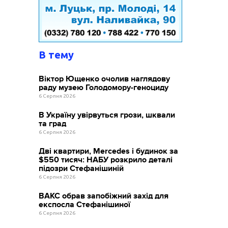
В тему
Віктор Ющенко очолив наглядову
раду музею Голодомору-геноциду
6 Серпня 2026
В Україну увірвуться грози, шквали
та град
6 Серпня 2026
Дві квартири, Mercedes і будинок за
$550 тисяч: НАБУ розкрило деталі
підозри Стефанішиній
6 Серпня 2026
ВАКС обрав запобіжний захід для
експосла Стефанішиної
6 Серпня 2026