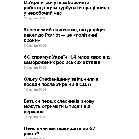
В Україні хочуть заборонити
роботодавцям турбувати працівників
у неробочий час
6 Серпня 2026
Зеленський припустив, що дефіцит
ракет до Patriot — це «політичні
кроки»
5 Серпня 2026
ЄС спрямує Україні 1,4 млрд євро від
заморожених російських активів
5 Серпня 2026
Ольгу Стефанішину звільнили з
посади посла України в США
4 Серпня 2026
Батьки першокласників знову
можуть отримати 5 тисяч від
держави
4 Серпня 2026
Пенсійний вік підвищать до 67
років?!
3 Серпня 2026