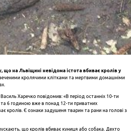
у, що на Львіщині невідома істота вбиває кролів у
веченими кролячими клітками та мертвими домашніми
ах.
 Василь Харечко повідомив: «В період останніх 10-ти
3 та 6 годиною вже в понад 12-ти приватних
ає кролів. Є ознаки задушеня тварин та рани на голові з
ускають, що кролів вбиває куниця або собака. Дехто