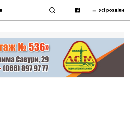
ів
Усі розділи