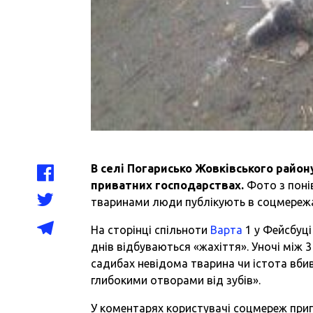
В селі Погарисько Жовківського район
приватних господарствах.
Фото з поні
тваринами люди публікують в соцмереж
На сторінці спільноти
Варта
1 у Фейсбуці
днів відбуваються «жахіття». Уночі між 
садибах невідома тварина чи істота вбив
глибокими отворами від зубів».
У коментарях користувачі соцмереж прип