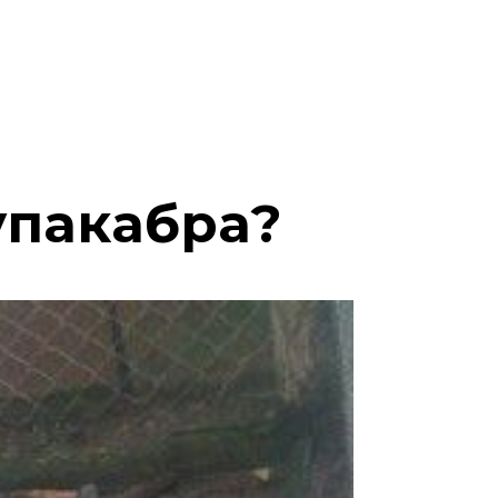
упакабра?