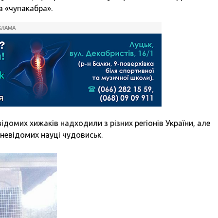
а «чупакабра».
КЛАМА
домих хижаків надходили з різних регіонів України, але
 невідомих науці чудовиськ.