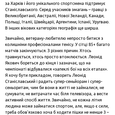
за Харків і його унікального спортсмена підтримує
Станіславського. Серед учасників змагань – гравці з
Великобританії, Австралії, Нової Зеландії, Канади,
Польщі, Італії, Швейцарії, Аргентини, Іспанії, Уругваю.
В інших вікових категоріях географія ще ширша.
Звичайно, ветерану-любителю непросто битися з
колишніми професіоналами тенісу. У сітці 85+ багато
матчів закінчуються. З різних причин. Хтось
травмується, хтось просто втомлюється. Леонід
Якович бореться до кінця і зазначає, що на
чемпіонаті відбувалися «запеклі бої на всіх етапах».
Я хочу бути прикладом, говорить Леонід
Станіславський і радить супер-сеньйорам і супер-
сеньоритам, чим би вони в житті не займалися, не
сумувати, не витрачати час біля телевізора, а вести
активний спосіб життя. Звичайно, не кожна літня
людина може займатися спортом, але, якщо є сили,
треба обов'язково хоча б ходити пішки не менше 3 –