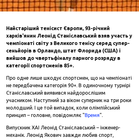
Найстаріший тенісист Європи, 93-річний
харків'янин Леонід Станіславський взяв участь у
чемпіонаті світу з Великого тенісу серед супер-
сеньйорів в Орландо, штат Флорида (США) і
вийшов до чвертьфіналу парного розряду в
категорії спортсменів 85+.
Про одне лише шкодує спортсмен, що на чемпіонаті
не передбачена категорія 90+. В одиночному турнірі
Станіславський виявився найдорослішим
учасником. Наступний за віком суперник на три роки
молодший. І це той випадок, коли олімпійський
принцип – головне, повідомляє "
Время
".
Випускник ХАІ Леонід Станіславський – інженер-
механік. Леонід Якович завжди любив спорт,