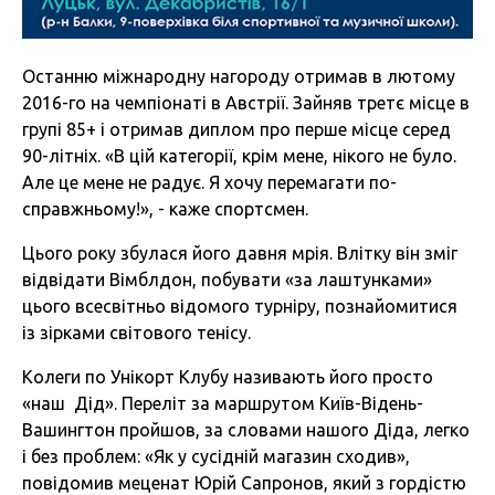
Останню міжнародну нагороду отримав в лютому
2016-го на чемпіонаті в Австрії. Зайняв третє місце в
групі 85+ і отримав диплом про перше місце серед
90-літніх. «В цій категорії, крім мене, нікого не було.
Але це мене не радує. Я хочу перемагати по-
справжньому!», - каже спортсмен.
Цього року збулася його давня мрія. Влітку він зміг
відвідати Вімблдон, побувати «за лаштунками»
цього всесвітньо відомого турніру, познайомитися
із зірками світового тенісу.
Колеги по Унікорт Клубу називають його просто
«наш Дід». Переліт за маршрутом Київ-Відень-
Вашингтон пройшов, за словами нашого Діда, легко
і без проблем: «Як у сусідній магазин сходив»,
повідомив меценат Юрій Сапронов, який з гордістю