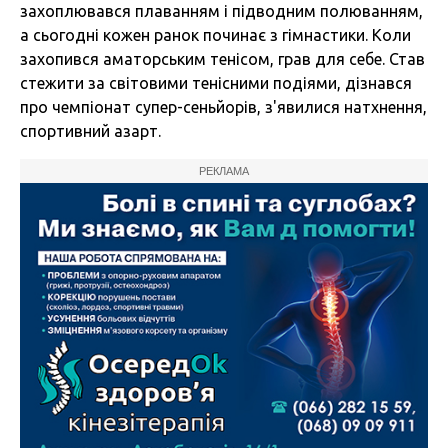
захоплювався плаванням і підводним полюванням,
а сьогодні кожен ранок починає з гімнастики. Коли
захопився аматорським тенісом, грав для себе. Став
стежити за світовими тенісними подіями, дізнався
про чемпіонат супер-сеньйорів, з'явилися натхнення,
спортивний азарт.
РЕКЛАМА