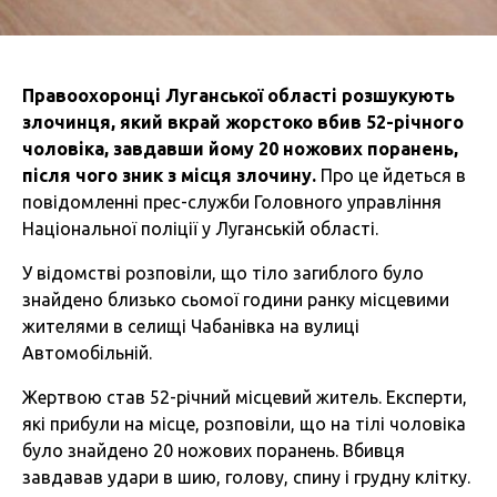
Правоохоронці Луганської області розшукують
злочинця, який вкрай жорстоко вбив 52-річного
чоловіка, завдавши йому 20 ножових поранень,
після чого зник з місця злочину.
Про це йдеться в
повідомленні прес-служби Головного управління
Національної поліції у Луганській області.
У відомстві розповіли, що тіло загиблого було
знайдено близько сьомої години ранку місцевими
жителями в селищі Чабанівка на вулиці
Автомобільній.
Жертвою став 52-річний місцевий житель. Експерти,
які прибули на місце, розповіли, що на тілі чоловіка
було знайдено 20 ножових поранень. Вбивця
завдавав удари в шию, голову, спину і грудну клітку.