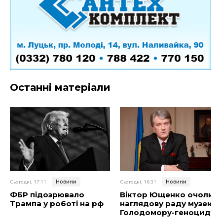
Останні матеріали
Новини
Новини
Сьогодні, 17:11
Сьогодні, 16:31
ФБР підозрювало
Віктор Ющенко очолив
Трампа у роботі на рф
наглядову раду музею
Голодомору-геноциду