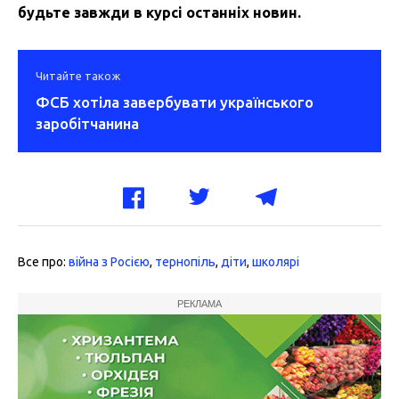
будьте завжди в курсі останніх новин.
Читайте також
ФСБ хотіла завербувати українського
заробітчанина
Все про:
війна з Росією
,
тернопіль
,
діти
,
школярі
РЕКЛАМА