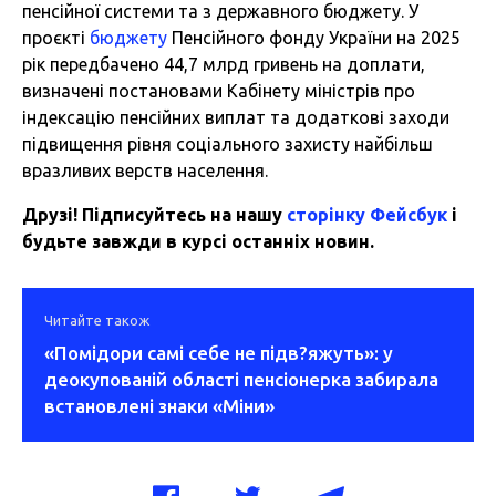
пенсійної системи та з державного бюджету. У
проєкті
бюджету
Пенсійного фонду України на 2025
рік передбачено 44,7 млрд гривень на доплати,
визначені постановами Кабінету міністрів про
індексацію пенсійних виплат та додаткові заходи
підвищення рівня соціального захисту найбільш
вразливих верств населення.
Друзі! Підписуйтесь на нашу
сторінку Фейсбук
і
будьте завжди в курсі останніх новин.
Читайте також
«Помідори самі себе не підв?яжуть»: у
деокупованій області пенсіонерка забирала
встановлені знаки «Міни»