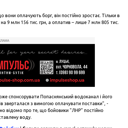
о вони оплачують борг, він постійно зростає. Тільки в
а 9 млн 156 тис. грн, а оплатив – лише 7 млн 805 тис.
КЛАМА
може спонсорувати Попаснянський водоканал і його
ів зверталася з вимогою оплачувати поставки", -
сно відомо про те, що бойовики "ЛНР" постійно
ставлену воду.