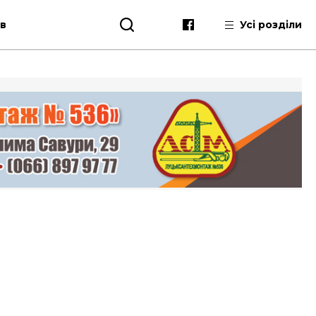
ів
Усі розділи