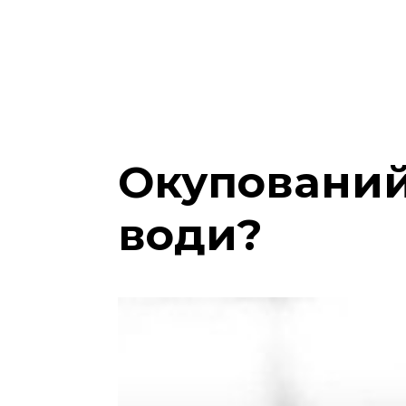
Окупований
води?