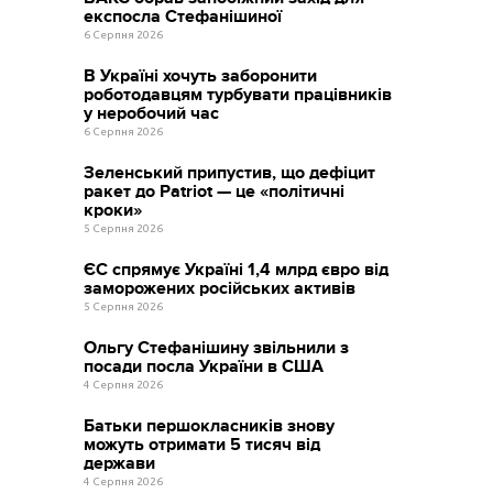
експосла Стефанішиної
6 Серпня 2026
В Україні хочуть заборонити
роботодавцям турбувати працівників
у неробочий час
6 Серпня 2026
Зеленський припустив, що дефіцит
ракет до Patriot — це «політичні
кроки»
5 Серпня 2026
ЄС спрямує Україні 1,4 млрд євро від
заморожених російських активів
5 Серпня 2026
Ольгу Стефанішину звільнили з
посади посла України в США
4 Серпня 2026
Батьки першокласників знову
можуть отримати 5 тисяч від
держави
4 Серпня 2026