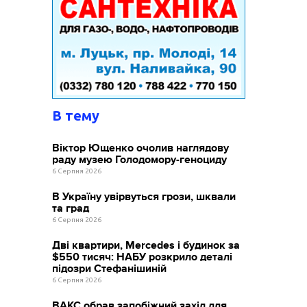
В тему
Віктор Ющенко очолив наглядову
раду музею Голодомору-геноциду
6 Серпня 2026
В Україну увірвуться грози, шквали
та град
6 Серпня 2026
Дві квартири, Mercedes і будинок за
$550 тисяч: НАБУ розкрило деталі
підозри Стефанішиній
6 Серпня 2026
ВАКС обрав запобіжний захід для