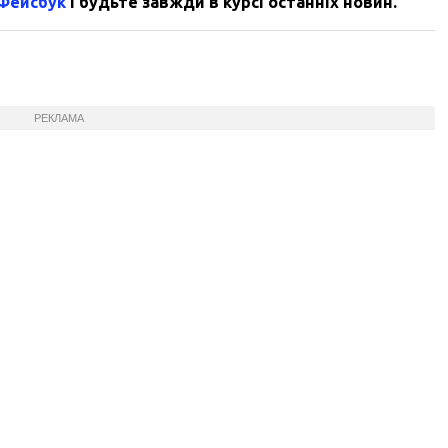
 Фейсбук
і будьте завжди в курсі останніх новин.
РЕКЛАМА