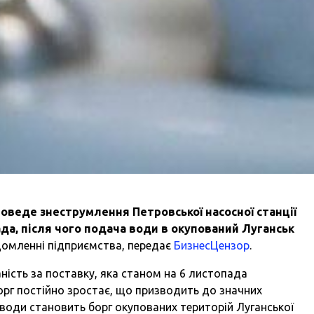
оведе знеструмлення Петровської насосної станції
да, після чого подача води в окупований Луганськ
домленні підприємства, передає
БизнесЦензор
.
ість за поставку, яка станом на 6 листопада
борг постійно зростає, що призводить до значних
 води становить борг окупованих територій Луганської