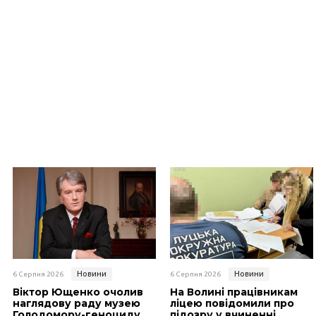
Новини
Новини
6 Серпня 2026
6 Серпня 2026
Віктор Ющенко очолив
На Волині працівникам
наглядову раду музею
ліцею повідомили про
Голодомору-геноциду
підозру у вчиненні