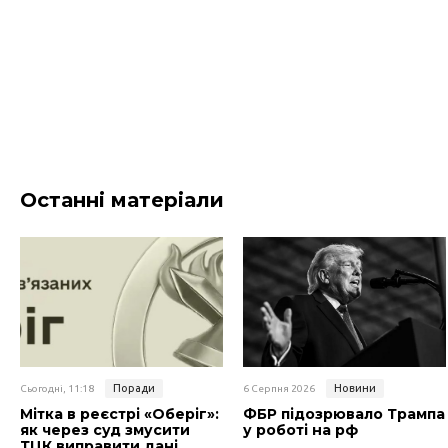
Останні матеріали
Поради
Новини
Сьогодні, 11:18
6 Серпня 2026
Мітка в реєстрі «Оберіг»:
ФБР підозрювало Трампа
як через суд змусити
у роботі на рф
ТЦК виправити дані