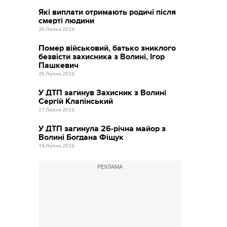
Які виплати отримають родичі після
смерті людини
29 Липня 2026
Помер військовий, батько зниклого
безвісти захисника з Волині, Ігор
Пашкевич
29 Липня 2026
У ДТП загинув Захисник з Волині
Сергій Клапінський
27 Липня 2026
У ДТП загинула 26-річна майор з
Волині Богдана Фіщук
16 Липня 2026
РЕКЛАМА