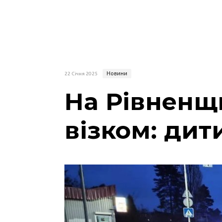
Новини
22 Січня 2025
На Рівненщи
візком: ди