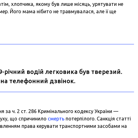
втім, хлопчика, якому був лише місяць, урятувати не
мер. Його мама нібито не травмувалася, але її ще
9-річний водій легковика був тверезий.
я на телефонний дзвінок.
 за ч. 2 ст. 286 Кримінального кодексу України —
руху, що спричинило
смерть
потерпілого. Санкція статті
бавленням права керувати транспортними засобами на