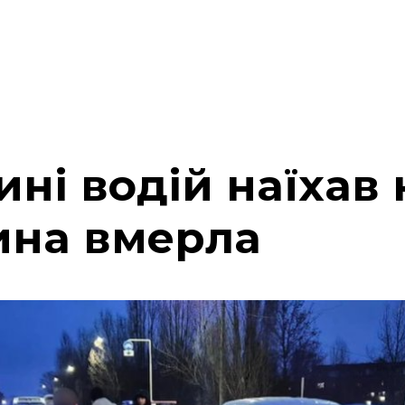
ні водій наїхав 
тина вмерла