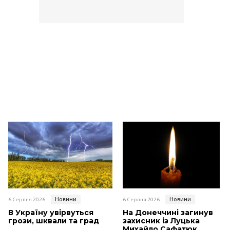
Новини
Новини
6 Серпня 2026
6 Серпня 2026
В Україну увірвуться
На Донеччині загинув
грози, шквали та град
захисник із Луцька
Михайло Сафатюк