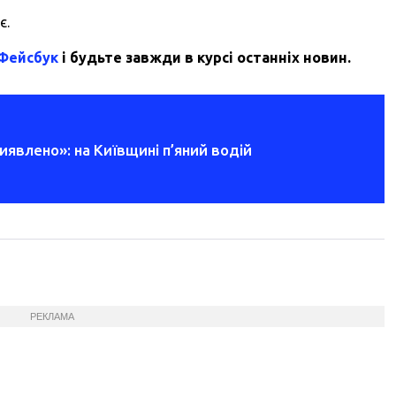
є.
 Фейсбук
і будьте завжди в курсі останніх новин.
иявлено»: на Київщині п’яний водій
РЕКЛАМА