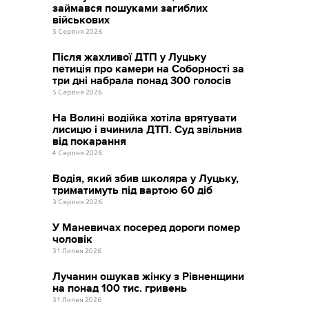
займався пошуками загиблих
військових
5 Серпня 2026
Після жахливої ДТП у Луцьку
петиція про камери на Соборності за
три дні набрала понад 300 голосів
5 Серпня 2026
На Волині водійка хотіла врятувати
лисицю і вчинила ДТП. Суд звільнив
від покарання
4 Серпня 2026
Водія, який збив школяра у Луцьку,
триматимуть під вартою 60 діб
3 Серпня 2026
У Маневичах посеред дороги помер
чоловік
31 Липня 2026
Лучанин ошукав жінку з Рівненщини
на понад 100 тис. гривень
31 Липня 2026