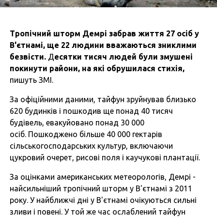
Тропічний шторм Демрі забрав життя 27 осіб у
В'єтнамі, ще 22 людини вважаються зниклими
безвісти.
Д
есятки тисяч людей були змушені
покинути райони, на які обрушилася стихія,
пишуть ЗМІ.
За офіційними даними, тайфун зруйнував близько
620 будинків і пошкодив ще понад 40 тисяч
будівель, евакуйовано понад 30 000
осіб. Пошкоджено більше 40 000 гектарів
сільськогосподарських культур, включаючи
цукровий очерет, рисові поля і каучукові плантації.
За оцінками американських метеорологів, Демрі -
найсильніший тропічний шторм у В'єтнамі з 2011
року. У найближчі дні у В'єтнамі очікуються сильні
зливи і повені. У той же час ослаблений тайфун