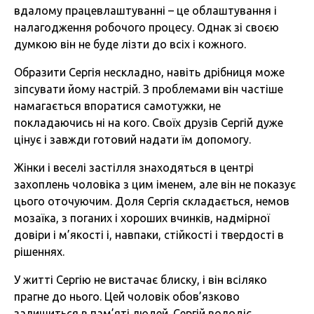
вдалому працевлаштуванні – це облаштування і
налагодження робочого процесу. Однак зі своєю
думкою він не буде лізти до всіх і кожного.
Образити Сергія нескладно, навіть дрібниця може
зіпсувати йому настрій. З проблемами він частіше
намагається впоратися самотужки, не
покладаючись ні на кого. Своїх друзів Сергій дуже
цінує і завжди готовий надати їм допомогу.
Жінки і веселі застілля знаходяться в центрі
захоплень чоловіка з цим іменем, але він не показує
цього оточуючим. Доля Сергія складається, немов
мозаїка, з поганих і хороших вчинків, надмірної
довіри і м’якості і, навпаки, стійкості і твердості в
рішеннях.
У житті Сергію не вистачає блиску, і він всіляко
прагне до нього. Цей чоловік обов’язково
залишиться в пам’яті людей. Сергій володіє