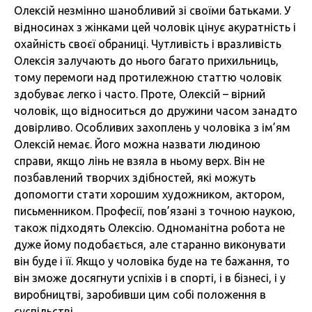
Олексій незмінно шанобливий зі своїми батьками. У
відносинах з жінками цей чоловік цінує акуратність і
охайність своєї обраниці. Чутливість і вразливість
Олексія залучають до нього багато прихильниць,
тому перемоги над протилежною статтю чоловік
здобуває легко і часто. Проте, Олексій – вірний
чоловік, що відноситься до дружини часом занадто
довірливо. Особливих захоплень у чоловіка з ім’ям
Олексій немає. Його можна назвати людиною
справи, якщо лінь не взяла в ньому верх. Він не
позбавлений творчих здібностей, які можуть
допомогти стати хорошим художником, актором,
письменником. Професії, пов’язані з точною наукою,
також підходять Олексію. Одноманітна робота не
дуже йому подобається, але старанно виконувати
він буде і її. Якщо у чоловіка буде на те бажання, то
він зможе досягнути успіхів і в спорті, і в бізнесі, і у
виробництві, заробивши цим собі положення в
суспільстві.