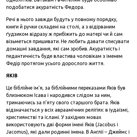
подобатися акуратність Федора.
Речі в нього завжди будуть у повному порядку,
книги й ручки складені на столі, а з відірваним
ґудзиком відразу ж прибіжить до матері чи й сам
візьметься пришивати. Не любить давати списувати
домашні завдання, які сам зробив. Акуратність і
педантичність буде властива чоловікам з іменем
Федір протягом усього дорослого життя.
ЯКІВ
Це біблійне ім’я, за біблійними переказами Яків був
близнюком Ісава і народився слідом за ним,
тримаючись за п’яту свого старшого брата. Яків
відзначається у всіх авраамічних релігіях: в іудаїзмі,
християнстві та ісламі. У західних мовах
використовують дві форми імені Яків (Jacobus і
Jacomus), які дали родинні імена. В Англії – Джеймс і