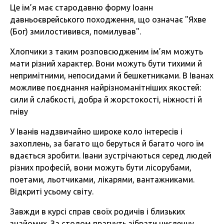
Це ім’я має стародавню форму Іоанн
давньоєврейського походження, що означає "Яхве
(Бог) змилостивився, помилував".
Хлопчики з таким розповсюдженим ім’ям можуть
мати різний характер. Вони можуть бути тихими й
непримітними, непосидами й бешкетниками. В Іванах
можливе поєднання найрізноманітніших якостей:
сили й слабкості, добра й жорстокості, ніжності й
гніву
У Іванів надзвичайно широке коло інтересів і
захоплень, за багато що беруться й багато чого їм
вдається зробити. Івани зустрічаються серед людей
різних професій, вони можуть бути лісорубами,
поетами, льотчиками, лікарями, вантажниками.
Відкриті усьому світу.
Завжди в курсі справ своїх родичів і близьких
знайомих. За столом прагнуть зібрати численну