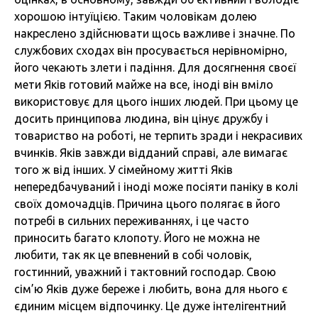
хорошою інтуїцією. Таким чоловікам долею
накреслено здійснювати щось важливе і значне. По
службових сходах він просувається нерівномірно,
його чекають злети і падіння. Для досягнення своєї
мети Яків готовий майже на все, іноді він вміло
використовує для цього інших людей. При цьому це
досить принципова людина, він цінує дружбу і
товариство на роботі, не терпить зради і некрасивих
вчинків. Яків завжди відданий справі, але вимагає
того ж від інших. У сімейному житті Яків
непередбачуваний і іноді може посіяти паніку в колі
своїх домочадців. Причина цього полягає в його
потребі в сильних переживаннях, і це часто
приносить багато клопоту. Його не можна не
любити, так як це впевнений в собі чоловік,
гостинний, уважний і тактовний господар. Свою
сім’ю Яків дуже береже і любить, вона для нього є
єдиним місцем відпочинку. Це дуже інтелігентний