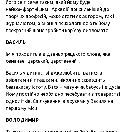
його світ саме таким, який йому буде
найкомфортнішим. Аркадій прихильніший до
творчих професій, може стати як актором, так і
журналістом, а знання психології дають йому
прекрасний шанс зробити кар’єру дипломата.
ВАСИЛЬ
Ім’я походить від давньогрецького слова, яке
означає "царський, царствений".
Василь у дитинстві дуже любить гратися зі
звірятами й пташками, ніколи не скривдить
беззахисну істоту. Вася – мазунчик бабусь і дідусів.
Йому постійно необхідно перебувати в товаристві
однолітків. Спілкування із друзями у Василя на
першому місці.
ВОЛОДИМИР
Трактується як «володар світу» (ім’я Володимир