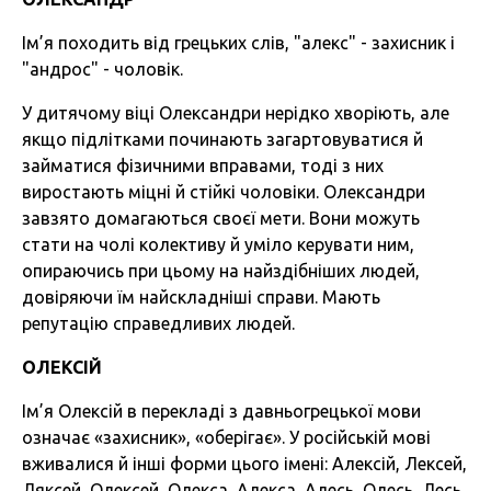
Ім’я походить від грецьких слів, "алекс" - захисник і
"андрос" - чоловік.
У дитячому віці Олександри нерідко хворіють, але
якщо підлітками починають загартовуватися й
займатися фізичними вправами, тоді з них
виростають міцні й стійкі чоловіки. Олександри
завзято домагаються своєї мети. Вони можуть
стати на чолі колективу й уміло керувати ним,
опираючись при цьому на найздібніших людей,
довіряючи їм найскладніші справи. Мають
репутацію справедливих людей.
ОЛЕКСІЙ
Ім’я Олексій в перекладі з давньогрецької мови
означає «захисник», «оберігає». У російській мові
вживалися й інші форми цього імені: Алексій, Лексей,
Ляксей, Олексей, Олекса, Алекса, Алесь, Олесь, Лесь.