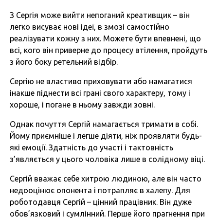
З Сергія може вийти непоганий креативщик – він
легко висуває нові ідеї, в змозі самостійно
реалізувати кожну з них. Можете бути впевнені, що
всі, кого він приверне до процесу втілення, пройдуть
з його боку ретельний відбір.
Сергію не властиво приховувати або намагатися
інакше піднести всі грані свого характеру, тому і
хороше, і погане в ньому завжди зовні.
Однак почуття Сергій намагається тримати в собі.
Йому приємніше і легше діяти, ніж проявляти будь-
які емоції. Здатність до участі і тактовність
з’являється у цього чоловіка лише в солідному віці.
Сергій вважає себе хитрою людиною, але він часто
недооцінює опонента і потрапляє в халепу. Для
роботодавця Сергій – цінний працівник. Він дуже
обов’язковий і сумлінний. Перше його прагнення при