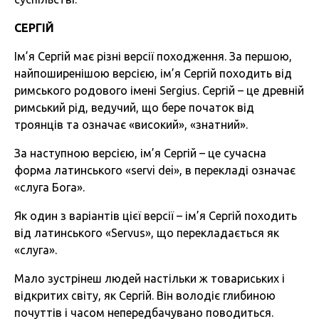
СЕРГІЙ
Ім’я Сергій має різні версії походження. За першою,
найпоширенішою версією, ім’я Сергій походить від
римського родового імені Sergius. Сергій – це древній
римський рід, ведучий, що бере початок від
троянців та означає «високий», «знатний».
За наступною версією, ім’я Сергій – це сучасна
форма латинського «servi dei», в перекладі означає
«слуга Бога».
Як один з варіантів цієї версії – ім’я Сергій походить
від латинського «Servus», що перекладається як
«слуга».
Мало зустрінеш людей настільки ж товариських і
відкритих світу, як Сергій. Він володіє глибиною
почуттів і часом непередбачувано поводиться.