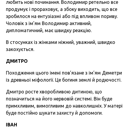
любить нові починання. Володимир ретельно все
продумує і прораховує, а збоку виходить, що все
зробилося на ентузіазмі або під впливом пориву.
Чоловік з ім’ям Володимир активний,
дипломатичний, має швидку реакцію.
В стосунках із жінками ніжний, уважний, швидко
закохується.
ДМИТРО
Походження цього імені пов’язане з ім’ям Деметри
із древньої міфології. Це богиня землі й родючості.
Дмитро росте хворобливою дитиною, що
позначиться на його нервовій системі. Він буде
примхливим, вимогливим до навколишніх. У матері
буде постійно шукати захисту й допомоги.
ІВАН