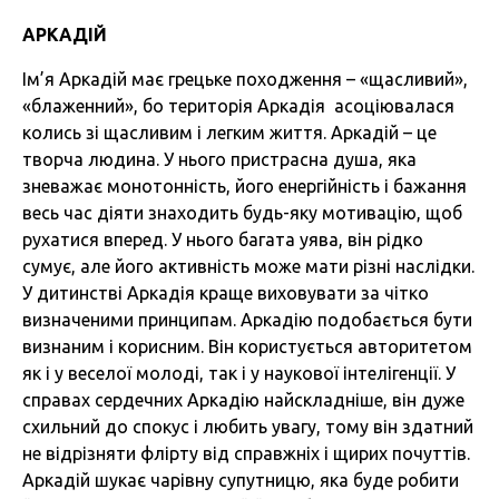
АРКАДІЙ
Ім’я Аркадій має грецьке походження – «щасливий»,
«блаженний», бо територія Аркадія асоціювалася
колись зі щасливим і легким життя. Аркадій – це
творча людина. У нього пристрасна душа, яка
зневажає монотонність, його енергійність і бажання
весь час діяти знаходить будь-яку мотивацію, щоб
рухатися вперед. У нього багата уява, він рідко
сумує, але його активність може мати різні наслідки.
У дитинстві Аркадія краще виховувати за чітко
визначеними принципам. Аркадію подобається бути
визнаним і корисним. Він користується авторитетом
як і у веселої молоді, так і у наукової інтелігенції. У
справах сердечних Аркадію найскладніше, він дуже
схильний до спокус і любить увагу, тому він здатний
не відрізняти флірту від справжніх і щирих почуттів.
Аркадій шукає чарівну супутницю, яка буде робити