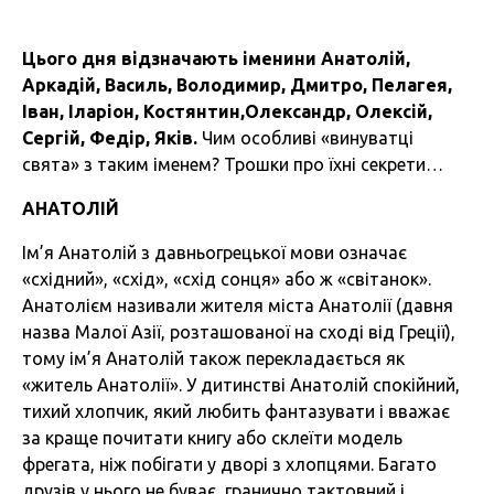
Цього дня відзначають іменини
Анатолій,
Аркадій, Василь, Володимир, Дмитро, Пелагея,
Іван, Іларіон, Костянтин,Олександр, Олексій,
Сергій, Федір, Яків.
Чим особливі «винуватці
свята» з таким іменем? Трошки про їхні секрети…
АНАТОЛІЙ
Ім’я Анатолій з давньогрецької мови означає
«східний», «схід», «схід сонця» або ж «світанок».
Анатолієм називали жителя міста Анатолії (давня
назва Малої Азії, розташованої на сході від Греції),
тому ім’я Анатолій також перекладається як
«житель Анатолії». У дитинстві Анатолій спокійний,
тихий хлопчик, який любить фантазувати і вважає
за краще почитати книгу або склеїти модель
фрегата, ніж побігати у дворі з хлопцями. Багато
друзів у нього не буває, гранично тактовний і