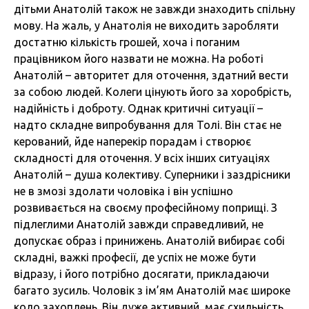
дітьми Анатолій також не завжди знаходить спільну
мову. На жаль, у Анатолія не виходить заробляти
достатню кількість грошей, хоча і поганим
працівником його назвати не можна. На роботі
Анатолій – авторитет для оточення, здатний вести
за собою людей. Колеги цінують його за хоробрість,
надійність і доброту. Однак критичні ситуації –
надто складне випробування для Толі. Він стає не
керований, йде наперекір порадам і створює
складності для оточення. У всіх інших ситуаціях
Анатолій – душа колективу. Суперники і заздрісники
не в змозі здолати чоловіка і він успішно
розвивається на своєму професійному поприщі. З
підлеглими Анатолій завжди справедливий, не
допускає образ і принижень. Анатолій вибирає собі
складні, важкі професії, де успіх не може бути
відразу, і його потрібно досягати, прикладаючи
багато зусиль. Чоловік з ім’ям Анатолій має широке
коло захоплень. Він дуже активний, має схильність