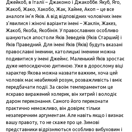
Джейкоб, в Італії – Джакомо і Джакоббе. Якуб, Яго,
Жакоб, Жако, Хакобо, Жак, Хайме, Акоп – це все
аналоги ім’я Яків. А від відповідних чоловічих імен
з’явилися і жіночі варіанти імені – Жаклін, Жакез,
Жакоб, Якоба, Якобінія. У православних особливо
шануються апостоли Яків Зеведеїв (Яків Старший) і
Яків Праведний. Для імені Яків (Яків) будуть вказані
православні іменини, католицькі іменини можна
подивитися у імені Джеймс. Маленький Яків зростає
дуже непосидючою дитиною. Уже в дорослому віці
характер Якова можна назвати важким, хоча цей
чоловік має неабиякий розум, розважливість і вміє
передбачати події. За своїм темпераментом це
яскраво виражений холерик, він хитрий і володіє
даром переконання. Самого його переконати
практично неможливо, він довіряє тільки
незаперечним аргументам. Але навіть якщо і визнає
вашу правоту, то не скаже про це. Зимові
представники відрізняються особливо вибуховим і