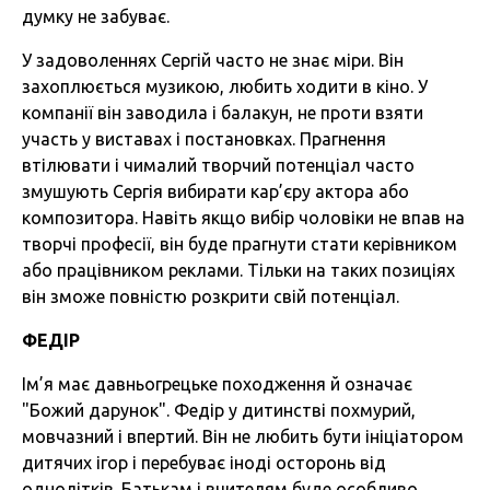
думку не забуває.
У задоволеннях Сергій часто не знає міри. Він
захоплюється музикою, любить ходити в кіно. У
компанії він заводила і балакун, не проти взяти
участь у виставах і постановках. Прагнення
втілювати і чималий творчий потенціал часто
змушують Сергія вибирати кар’єру актора або
композитора. Навіть якщо вибір чоловіки не впав на
творчі професії, він буде прагнути стати керівником
або працівником реклами. Тільки на таких позиціях
він зможе повністю розкрити свій потенціал.
ФЕДІР
Ім’я має давньогрецьке походження й означає
"Божий дарунок". Федір у дитинстві похмурий,
мовчазний і впертий. Він не любить бути ініціатором
дитячих ігор і перебуває іноді осторонь від
однолітків. Батькам і вчителям буде особливо