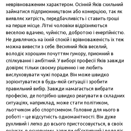
неврівноваженим характером. Осінній Яків схильний
займатися підприємництвом або комерцією, так як
виявляє хитрість, передбачливість і ставить гроші
на перше місце. Літні чоловіки відрізняються
веселою вдачею, чуйністю, добротою і енергійністю.
Не дивлячись на їхній спокій і врівноваженість їх теж
можна вивести з себе. Весняний Яків веселий,
володіє хорошим почуттям гумору, приємний в
спілкуванні і амбітний. У виборі професії Яків завжди
довіряє тільки своєму рішенню і не любить
вислуховувати чужі поради. Він може швидко
зорієнтуватися в будь-якій ситуації і зробити
правильний вибір. Завжди намагається вибрати
професію, де потрібно швидко реагувати в складних
ситуаціях, наприклад, може стати політиком,
льотчиком або спортсменом. Головне для нього в
роботі – це відсутність одноманітності. Він дуже
рухливий і легко до всього пристосовується, в своїх
оцінках, в основному, завжди об’єктивний і володіє