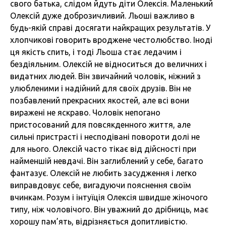
свого батька, слідом йдуть діти Олексія. Маленький
Олексій дуже доброзичливий. Льоші важливо в
будь-якій справі досягати найкращих результатів. У
хлопчикові говорить вроджене честолюбство. Іноді
ця якість спить, і тоді Льоша стає ледачим і
бездіяльним. Олексій не відноситься до величних і
видатних людей. Він звичайний чоловік, ніжний з
улюбленими і надійний для своїх друзів. Він не
позбавлений прекрасних якостей, але всі вони
виражені не яскраво. Чоловік непогано
пристосований для повсякденного життя, але
сильні пристрасті і несподівані повороти долі не
для нього. Олексій часто тікає від дійсності при
найменшій невдачі. Він заглиблений у себе, багато
фантазує. Олексій не любить засудження і легко
виправдовує себе, вигадуючи пояснення своїм
вчинкам. Розум і інтуїція Олексія швидше жіночого
типу, ніж чоловічого. Він уважний до дрібниць, має
хорошу пам’ять, відрізняється допитливістю.