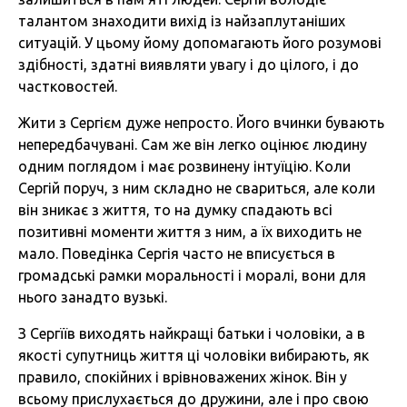
талантом знаходити вихід із найзаплутаніших
ситуацій. У цьому йому допомагають його розумові
здібності, здатні виявляти увагу і до цілого, і до
частковостей.
Жити з Сергієм дуже непросто. Його вчинки бувають
непередбачувані. Сам же він легко оцінює людину
одним поглядом і має розвинену інтуїцію. Коли
Сергій поруч, з ним складно не свариться, але коли
він зникає з життя, то на думку спадають всі
позитивні моменти життя з ним, а їх виходить не
мало. Поведінка Сергія часто не вписується в
громадські рамки моральності і моралі, вони для
нього занадто вузькі.
З Сергїїв виходять найкращі батьки і чоловіки, а в
якості супутниць життя ці чоловіки вибирають, як
правило, спокійних і врівноважених жінок. Він у
всьому прислухається до дружини, але і про свою