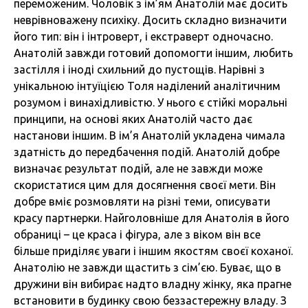
переможеним. Чоловік з ім’ям Анатолій має досить
неврівноважену психіку. Досить складно визначити
його тип: він і інтроверт, і екстраверт одночасно.
Анатолій завжди готовий допомогти іншим, любить
застілля і іноді схильний до пустощів. Нарівні з
унікальною інтуїцією Толя наділений аналітичним
розумом і винахідливістю. У нього є стійкі моральні
принципи, на основі яких Анатолій часто дає
настанови іншим. В ім’я Анатолій укладена чимала
здатність до передбачення подій. Анатолій добре
визначає результат подій, але не завжди може
скористатися цим для досягнення своєї мети. Він
добре вміє розмовляти на різні теми, описувати
красу партнерки. Найголовніше для Анатолія в його
обраниці – це краса і фігура, але з віком він все
більше приділяє уваги і іншим якостям своєї коханої.
Анатолію не завжди щастить з сім’єю. Буває, що в
дружини він вибирає надто владну жінку, яка прагне
встановити в будинку свою беззастережну владу. З