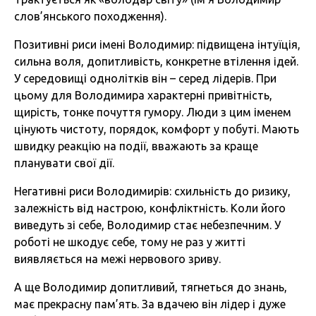
слов’янського походження).
Позитивні риси імені Володимир: підвищена інтуїція,
сильна воля, допитливість, конкретне втілення ідей.
У середовищі однолітків він – серед лідерів. При
цьому для Володимира характерні привітність,
щирість, тонке почуття гумору. Люди з цим іменем
цінують чистоту, порядок, комфорт у побуті. Мають
швидку реакцію на події, вважають за краще
планувати свої дії.
Негативні риси Володимирів: схильність до ризику,
залежність від настрою, конфліктність. Коли його
виведуть зі себе, Володимир стає небезпечним. У
роботі не шкодує себе, тому не раз у житті
виявляється на межі нервового зриву.
А ще Володимир допитливий, тягнеться до знань,
має прекрасну пам’ять. За вдачею він лідер і дуже