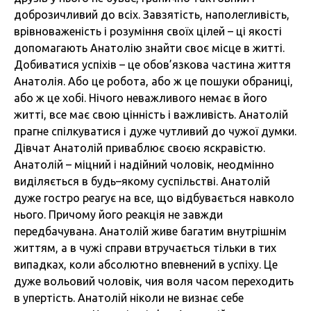
доброзичливий до всіх. Завзятість, наполегливість,
врівноваженість і розуміння своїх цілей – ці якості
допомагають Анатолію знайти своє місце в житті.
Добиватися успіхів – це обов’язкова частина життя
Анатолія. Або це робота, або ж це пошуки обраниці,
або ж це хобі. Нічого неважливого немає в його
житті, все має свою цінність і важливість. Анатолій
прагне спілкуватися і дуже чутливий до чужої думки.
Дівчат Анатолій приваблює своєю яскравістю.
Анатолій – міцний і надійний чоловік, неодмінно
виділяється в будь–якому суспільстві. Анатолій
дуже гостро реагує на все, що відбувається навколо
нього. Причому його реакція не завжди
передбачувана. Анатолій живе багатим внутрішнім
життям, а в чужі справи втручається тільки в тих
випадках, коли абсолютно впевнений в успіху. Це
дуже вольовий чоловік, чия воля часом переходить
в упертість. Анатолій ніколи не визнає себе