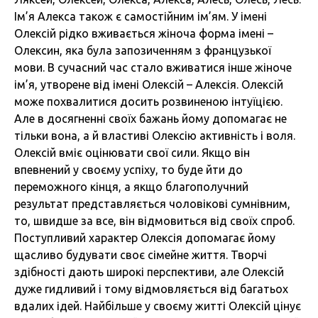
Ім’я Алекса також є самостійним ім’ям. У імені
Олексій рідко вживається жіноча форма імені –
Олексин, яка була запозиченням з французької
мови. В сучасний час стало вживатися інше жіноче
ім’я, утворене від імені Олексій – Алексія. Олексій
може похвалитися досить розвиненою інтуїцією.
Але в досягненні своїх бажань йому допомагає не
тільки вона, а й властиві Олексію активність і воля.
Олексій вміє оцінювати свої сили. Якщо він
впевнений у своєму успіху, то буде йти до
переможного кінця, а якщо благополучний
результат представляється чоловікові сумнівним,
то, швидше за все, він відмовиться від своїх спроб.
Поступливий характер Олексія допомагає йому
щасливо будувати своє сімейне життя. Творчі
здібності дають широкі перспективи, але Олексій
дуже гидливий і тому відмовляється від багатьох
вдалих ідей. Найбільше у своєму житті Олексій цінує