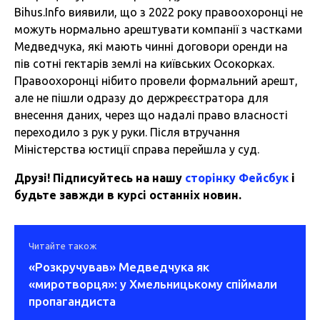
Bihus.Info виявили, що з 2022 року правоохоронці не
можуть нормально арештувати компанії з частками
Медведчука, які мають чинні договори оренди на
пів сотні гектарів землі на київських Осокорках.
Правоохоронці нібито провели формальний арешт,
але не пішли одразу до держреєстратора для
внесення даних, через що надалі право власності
переходило з рук у руки. Після втручання
Міністерства юстиції справа перейшла у суд.
Друзі! Підписуйтесь на нашу
сторінку Фейсбук
і
будьте завжди в курсі останніх новин.
Читайте також
«Розкручував» Медведчука як
«миротворця»: у Хмельницькому спіймали
пропагандиста