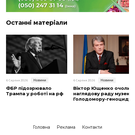
Останні матеріали
Новини
Новини
6 Серпня 2026
6 Серпня 2026
ФБР підозрювало
Віктор Ющенко очолив
Трампа у роботі на рф
наглядову раду музею
Голодомору-геноциду
Головна
Реклама
Контакти