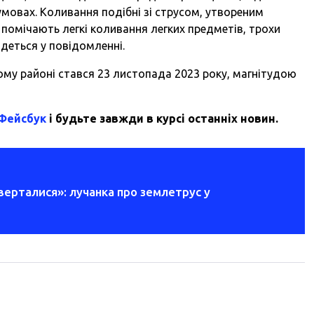
умовах. Коливання подібні зі струсом, утвореним
 помічають легкі коливання легких предметів, трохи
 йдеться у повідомленні.
ому районі стався 23 листопада 2023 року, магнітудою
 Фейсбук
і будьте завжди в курсі останніх новин.
верталися»: лучанка про землетрус у