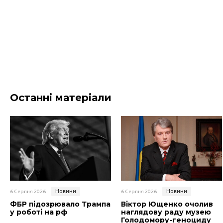
Останні матеріали
Новини
Новини
6 Серпня 2026
6 Серпня 2026
ФБР підозрювало Трампа
Віктор Ющенко очолив
у роботі на рф
наглядову раду музею
Голодомору-геноциду