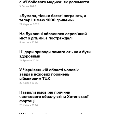
сім'ї бойового медика: як допомогти
3 Липня 2026
«Думала, тільки багаті виграють, а
тепер і я маю 1000 гривень»
22 Червня 2026
На Буковині обвалився дерев’яний
міст з дітьми, є постраждалі
8 Червня 2026
Ці дари природи помагають нам бути
здоровими
26 Травня 2026
У Чернівецькій області чоловік
завдав ножових поранень
військовим ТЦК
23 Квітня 2026
Назвали ймовірні причини
часткового обвалу стіни Хотинської
фортеці
21 Квітня 2026