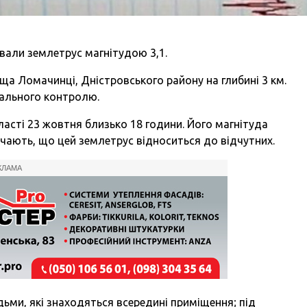
вали землетрус магнітудою 3,1.
ща Ломачинці, Дністровського району на глибині 3 км.
іального контролю.
ласті 23 жовтня близько 18 години. Його магнітуда
начають, що цей землетрус відноситься до відчутних.
КЛАМА
ьми, які знаходяться всередині приміщення; під