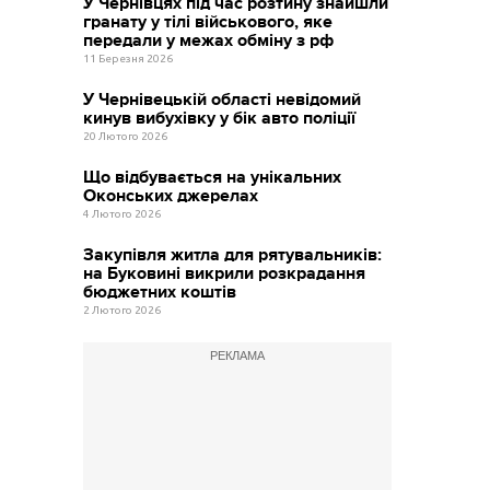
У Чернівцях під час розтину знайшли
гранату у тілі військового, яке
передали у межах обміну з рф
11 Березня 2026
У Чернівецькій області невідомий
кинув вибухівку у бік авто поліції
20 Лютого 2026
Що відбувається на унікальних
Оконських джерелах
4 Лютого 2026
Закупівля житла для рятувальників:
на Буковині викрили розкрадання
бюджетних коштів
2 Лютого 2026
РЕКЛАМА