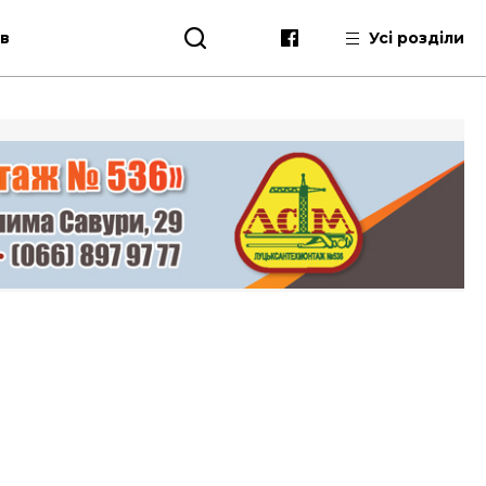
ів
Усі розділи