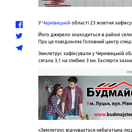
У
Чернівецькій
області 23 жовтня зафіксу
Його джерело знаходиться в районі сели
Про це повідомляє Головний центр спец
Землетрус зафіксували у Чернівецькій об
сягала 3,1 на глибині 3 км. Експерти заз
РЕ
«Землетрус відчувається небагатьма люд