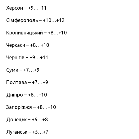
Херсон – +9…+11
Сімферополь – +10…+12
Кропивницький – +8…+10
Черкаси – +8…+10
Чернігів – +9…+11
Суми – +7…+9
Полтава – +7…+9
Дніпро – +8…+10
Запоріжжя – +8…+10
Донецьк – +6…+8
Луганськ – +5…+7