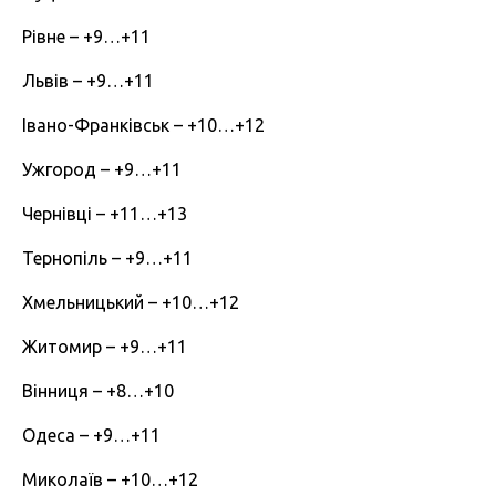
Рівне – +9…+11
Львів – +9…+11
Івано-Франківськ – +10…+12
Ужгород – +9…+11
Чернівці – +11…+13
Тернопіль – +9…+11
Хмельницький – +10…+12
Житомир – +9…+11
Вінниця – +8…+10
Одеса – +9…+11
Миколаїв – +10…+12