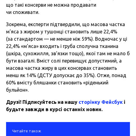
що такі консерви не можна продавати
чи споживати.
Зокрема, експерти підтвердили, що масова частка
м’яса з жиром у тушонці становить лише 22,4%
(за стандартом — не менше ніж 59%). Водночас у ці
22,4% «м’яса» входить і груба сполучна тканина
(шкіра, сухожилля, зв’язки тощо), якої там не мало б
бути взагалі. Вміст солі перевищує допустимий, а
масова частка жиру в цих консервах становить
менш як 14% (ДСТУ допускає до 35%). Отже, понад
60% вмісту бляшанки становить «ріденький
бульйон».
Друзі! Підписуйтесь на нашу
сторінку Фейсбук
і
будьте завжди в курсі останніх новин.
Читайте також