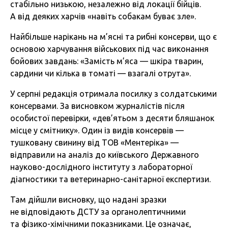
стабільно низькою, незалежно від локації бійців.
А від деяких харчів «навіть собакам буває зле».
Найбільше нарікань на м’ясні та рибні консерви, що є
основою харчування військових під час виконання
бойових завдань: «Замість м’яса — шкіра тварин,
сардини чи кілька в томаті — взагалі отрута».
У серпні редакція отримала посилку з солдатськими
консервами. За висновком журналістів після
особистої перевірки, «дев’ятьом з десяти бляшанок
місце у смітнику». Один із видів консервів —
тушковану свинину від ТОВ «Ментеріка» —
відправили на аналіз до київського Державного
науково-дослідного інституту з лабораторної
діагностики та ветеринарно-санітарної експертизи.
Там дійшли висновку, що надані зразки
не відповідають ДСТУ за органолептичними
та фізико-хімічними показниками. Це означає,