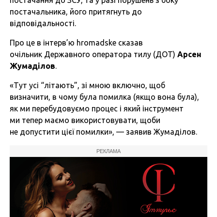
постачання до ЗСУ, та у разі порушень з боку
постачальника, його притягнуть до
відповідальності.
Про це в інтерв’ю hromadske сказав
очільник Державного оператора тилу (ДОТ)
Арсен
Жумаділов
.
«Тут усі “літають”, зі мною включно, щоб
визначити, в чому була помилка (якщо вона була),
як ми перебудовуємо процес і який інструмент
ми тепер маємо використовувати, щоби
не допустити цієї помилки», — заявив Жумаділов.
РЕКЛАМА