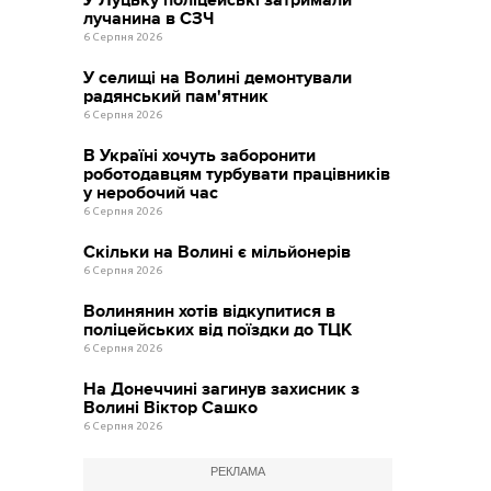
У Луцьку поліцейські затримали
лучанина в СЗЧ
6 Серпня 2026
У селищі на Волині демонтували
радянський пам'ятник
6 Серпня 2026
В Україні хочуть заборонити
роботодавцям турбувати працівників
у неробочий час
6 Серпня 2026
Скільки на Волині є мільйонерів
6 Серпня 2026
Волинянин хотів відкупитися в
поліцейських від поїздки до ТЦК
6 Серпня 2026
На Донеччині загинув захисник з
Волині Віктор Сашко
6 Серпня 2026
РЕКЛАМА