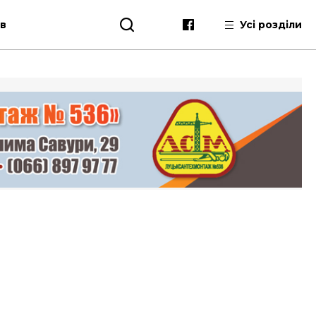
ів
Усі розділи