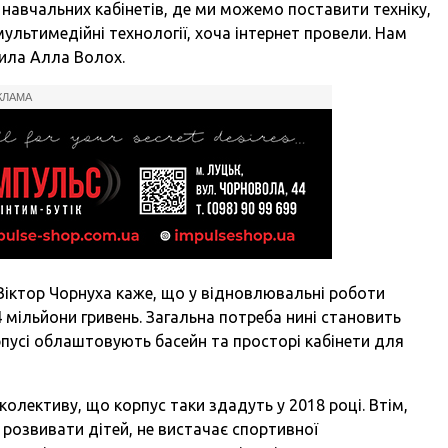
навчальних кабінетів, де ми можемо поставити техніку,
ультимедійні технології, хоча інтернет провели. Нам
чила Алла Волох.
КЛАМА
Віктор Чорнуха каже, що у відновлювальні роботи
4 мільйони гривень. Загальна потреба нині становить
орпусі облаштовують басейн та просторі кабінети для
олективу, що корпус таки здадуть у 2018 році. Втім,
 розвивати дітей, не вистачає спортивної