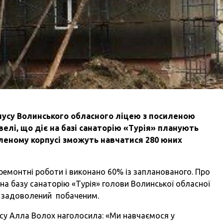
пусу Волинського обласного ліцею з посиленою
елі, що діє на базі санаторію «Турія» планують
вленому корпусі зможуть навчатися 280 юних
 ремонтні роботи і виконано 60% із запланованого. Про
 на базу санаторію «Турія» голови Волинської обласної
же задоволений побаченим.
у Алла Волох наголосила: «Ми навчаємося у