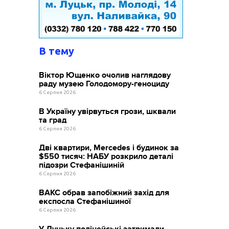
В тему
Віктор Ющенко очолив наглядову
раду музею Голодомору-геноциду
6 Серпня 2026
В Україну увірвуться грози, шквали
та град
6 Серпня 2026
Дві квартири, Mercedes і будинок за
$550 тисяч: НАБУ розкрило деталі
підозри Стефанішиній
6 Серпня 2026
ВАКС обрав запобіжний захід для
експосла Стефанішиної
6 Серпня 2026