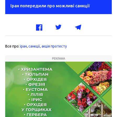
Іран попередили про можливі санкції
Все про:
іран
,
санкції
,
акція протесту
РЕКЛАМА