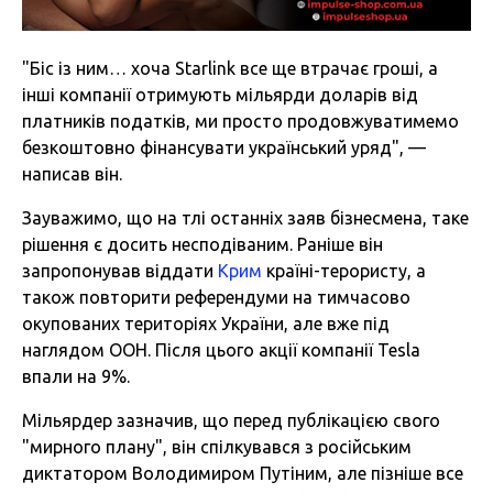
"Біс із ним… хоча Starlink все ще втрачає гроші, а
інші компанії отримують мільярди доларів від
платників податків, ми просто продовжуватимемо
безкоштовно фінансувати український уряд", —
написав він.
Зауважимо, що на тлі останніх заяв бізнесмена, таке
рішення є досить несподіваним. Раніше він
запропонував віддати
Крим
країні-терористу, а
також повторити референдуми на тимчасово
окупованих територіях України, але вже під
наглядом ООН. Після цього акції компанії Tesla
впали на 9%.
Мільярдер зазначив, що перед публікацією свого
"мирного плану", він спілкувався з російським
диктатором Володимиром Путіним, але пізніше все