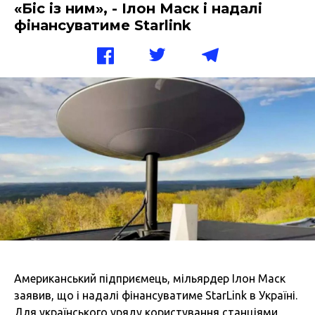
«Біс із ним», - Ілон Маск і надалі
фінансуватиме Starlink
Американський підприємець, мільярдер Ілон Маск
заявив, що і надалі фінансуватиме StarLink в Україні.
Для українського уряду користування станціями