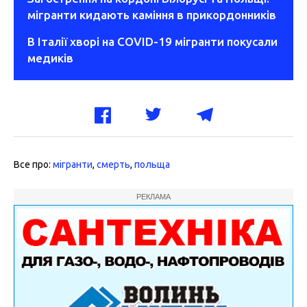
мігранти кидають каміння в прикордонників
В Італії хворі на COVID-19 мігранти покусали
медиків
Все про:
мігранти
,
смерть
,
польща
РЕКЛАМА