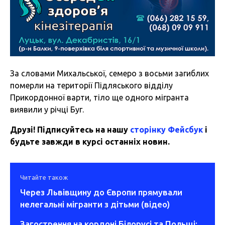
За словами Михальської, семеро з восьми загиблих
померли на території Підляського відділу
Прикордонної варти, тіло ще одного мігранта
виявили у річці Буг.
Друзі! Підписуйтесь на нашу
сторінку Фейсбук
і
будьте завжди в курсі останніх новин.
Читайте також
Через Львівщину до Європи прямували
нелегальні мігранти з дітьми (відео)
Загострення на кордоні Білорусі та Польщі: