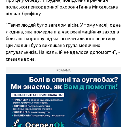
Про це у середу, 1 грудня, повідомила речниця
польської прикордонної охорони Ганна Михальська
під час брифінгу.
"Таких людей було загалом вісім. У тому числі, одна
людина, яка померла під час реанімаційних заходів
біля лінії кордону під час її нелегального перетину.
Цій людині була викликана група медичних
рятувальників. На жаль, їй не вдалося допомогти", -
сказала вона.
РЕКЛАМА