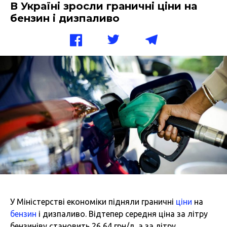
В Україні зросли граничні ціни на
бензин і дизпаливо
У Міністерстві економіки підняли граничні
ціни
на
бензин
і дизпаливо. Відтепер середня ціна за літру
бензиніву становить 26,64 грн/л, а за літру