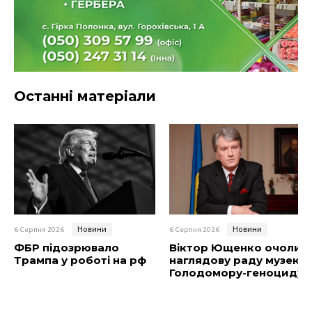
Останні матеріали
Новини
Новини
6 Серпня 2026
6 Серпня 2026
ФБР підозрювало
Віктор Ющенко очолив
Трампа у роботі на рф
наглядову раду музею
Голодомору-геноциду