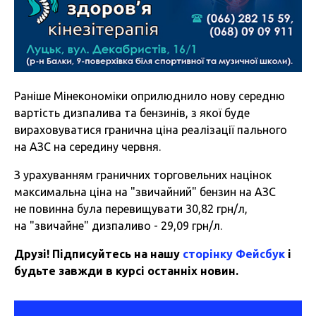
Раніше Мінекономіки оприлюднило нову середню
вартість дизпалива та бензинів, з якої буде
вираховуватися гранична ціна реалізації пального
на АЗС
на середину червня.
З урахуванням граничних торговельних націнок
максимальна ціна на "звичайний" бензин на АЗС
не повинна була перевищувати 30,82 грн/л,
на "звичайне" дизпаливо - 29,09 грн/л.
Друзі! Підписуйтесь на нашу
сторінку Фейсбук
і
будьте завжди в курсі останніх новин.