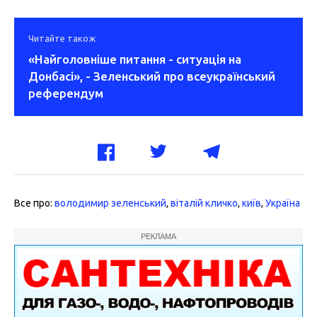
Читайте також
«Найголовніше питання - ситуація на
Донбасі», - Зеленський про всеукраїнський
референдум
Все про:
володимир зеленський
,
віталій кличко
,
київ
,
Україна
РЕКЛАМА