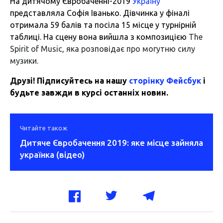
На дитячому Євробаченні-2019
Україну
представляла Софія Іванько. Дівчинка у фіналі
отримала 59 балів та посіла 15 місце у турнірній
таблиці. На сцену вона вийшла з композицією
The
Spirit of Music, яка розповідає про могутню силу
музики.
Друзі! Підписуйтесь на нашу
сторінку Фейсбук
і
будьте завжди в курсі останніх новин.
Читайте також
Дитяче Євробачення 2019: яке місце зайняла
українка (відео)