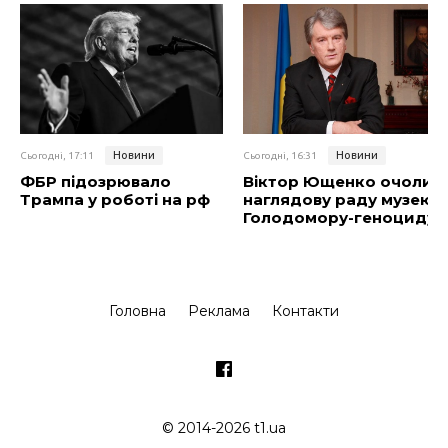
Новини
Новини
Сьогодні, 17:11
Сьогодні, 16:31
ФБР підозрювало
Віктор Ющенко очолив
Трампа у роботі на рф
наглядову раду музею
Голодомору-геноциду
Головна
Реклама
Контакти
© 2014-2026 t1.ua