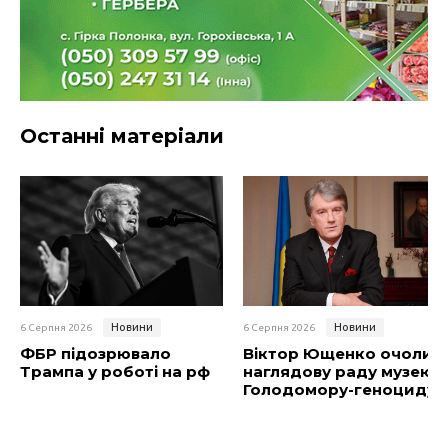
Останні матеріали
Новини
Новини
6 Серпня 2026
6 Серпня 2026
ФБР підозрювало
Віктор Ющенко очолив
Трампа у роботі на рф
наглядову раду музею
Голодомору-геноциду