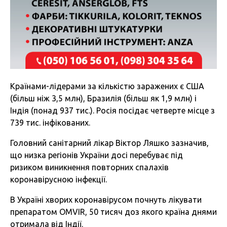
Країнами-лідерами за кількістю заражених є США
(більш ніж 3,5 млн), Бразилія (більш як 1,9 млн) і
Індія (понад 937 тис.). Росія посідає четверте місце з
739 тис. інфікованих.
Головний санітарний лікар Віктор Ляшко зазначив,
що низка регіонів України досі перебуває під
ризиком виникнення повторних спалахів
коронавірусною інфекції.
В Україні хворих коронавірусом почнуть лікувати
препаратом OMVIR, 50 тисяч доз якого країна днями
отримала від Індії.