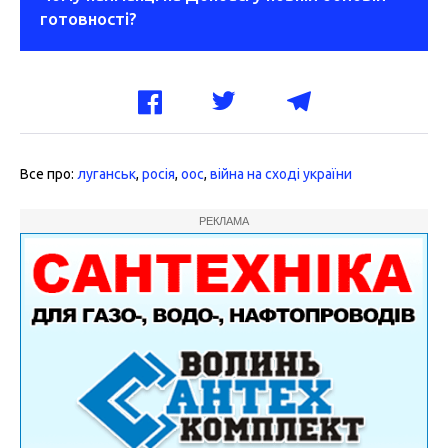
готовності?
Все про:
луганськ
,
росія
,
оос
,
війна на сході україни
РЕКЛАМА