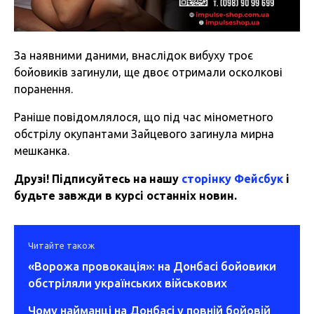
За наявними даними, внаслідок вибуху троє
бойовиків загинули, ще двоє отримали осколкові
поранення.
Раніше повідомлялося, що під час мінометного
обстрілу окупантами Зайцевого загинула мирна
мешканка.
Друзі! Підписуйтесь на нашу
сторінку Фейсбук
і
будьте завжди в курсі останніх новин.
Читайте також
«Ворожа провокація»: на Донбасі бойовики
обстріляли українських військових
Чому найманці на Донбасі у повній бойовій