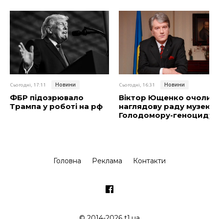
Новини
Новини
Сьогодні, 17:11
Сьогодні, 16:31
ФБР підозрювало
Віктор Ющенко очолив
Трампа у роботі на рф
наглядову раду музею
Голодомору-геноциду
Головна
Реклама
Контакти
© 2014-2026 t1.ua