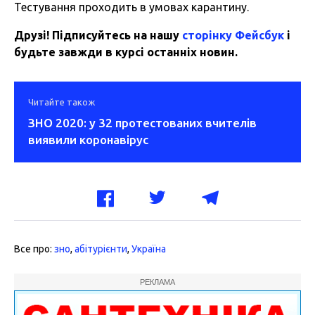
Тестування проходить в умовах карантину.
Друзі! Підписуйтесь на нашу
сторінку Фейсбук
і
будьте завжди в курсі останніх новин.
Читайте також
ЗНО 2020: у 32 протестованих вчителів
виявили коронавірус
Все про:
зно
,
абітурієнти
,
Україна
РЕКЛАМА