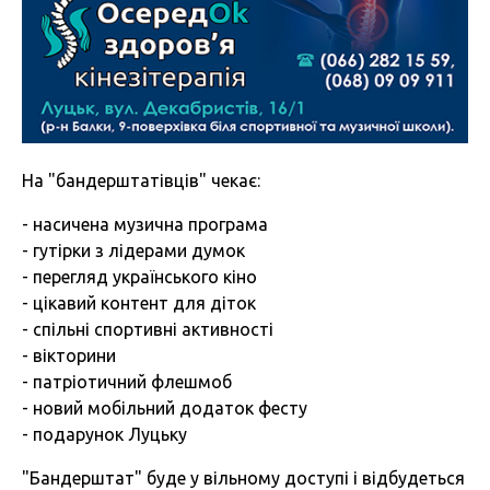
На "бандерштатівців" чекає:
- насичена музична програма
- гутірки з лідерами думок
- перегляд українського кіно
- цікавий контент для діток
- спільні спортивні активності
- вікторини
- патріотичний флешмоб
- новий мобільний додаток фесту
- подарунок Луцьку
"Бандерштат" буде у вільному доступі і відбудеться