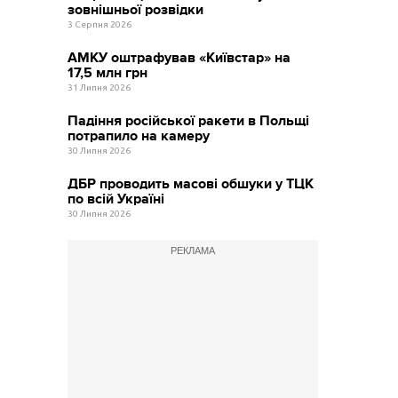
зовнішньої розвідки
3 Серпня 2026
АМКУ оштрафував «Київстар» на
17,5 млн грн
31 Липня 2026
Падіння російської ракети в Польщі
потрапило на камеру
30 Липня 2026
ДБР проводить масові обшуки у ТЦК
по всій Україні
30 Липня 2026
РЕКЛАМА