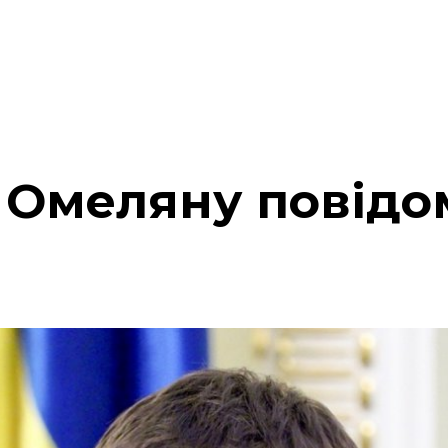
у Омеляну повід