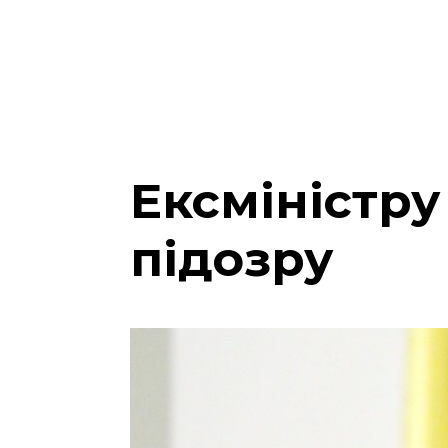
Ексміністр
підозру