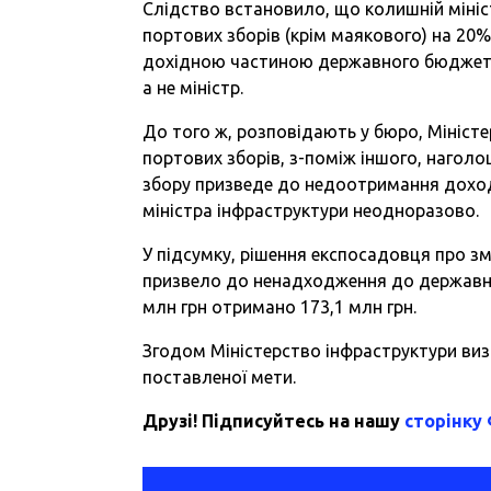
Слідство встановило, що колишній мініст
портових зборів (крім маякового) на 20%
дохідною частиною державного бюджету.
а не міністр.
До того ж, розповідають у бюро, Мініст
портових зборів, з-поміж іншого, нагол
збору призведе до недоотримання дохо
міністра інфраструктури неодноразово.
У підсумку, рішення експосадовця про з
призвело до ненадходження до державног
млн грн отримано 173,1 млн грн.
Згодом Міністерство інфраструктури виз
поставленої мети.
Друзі! Підписуйтесь на нашу
сторінку