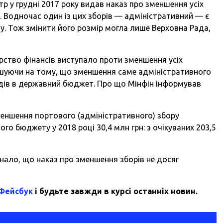
р у грудні 2017 року видав наказ про зменшення усіх
. Водночас один із цих зборів — адміністративний — є
 Тож змінити його розмір могла лише Верховна Рада,
ерство фінансів виступало проти зменшення усіх
ошуючи на тому, що зменшення саме адміністративного
дів в державний бюджет. Про що Мінфін інформував
меншення портового (адміністративного) збору
о бюджету у 2018 році 30,4 млн грн: з очікуваних 203,5
нало, що наказ про зменшення зборів не досяг
 Фейсбук
і будьте завжди в курсі останніх новин.