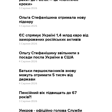
кроки»
5 Серпня 2026
Ольга Стефанішина отримала нову
підозру
5 Серпня 2026
ЄС спрямує Україні 1,4 млрд євро від
заморожених російських активів
5 Серпня 2026
Ольгу Стефанішину звільнили з
посади посла України в США
4 Серпня 2026
Батьки першокласників знову
можуть отримати 5 тисяч від
держави
4 Серпня 2026
Пенсійний вік підвищать до 67
років?!
3 Серпня 2026
Умєров - офіційно голова Служби