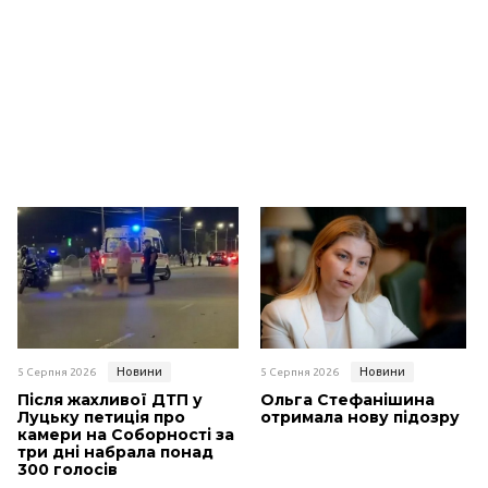
Новини
Новини
5 Серпня 2026
5 Серпня 2026
Після жахливої ДТП у
Ольга Стефанішина
Луцьку петиція про
отримала нову підозру
камери на Соборності за
три дні набрала понад
300 голосів