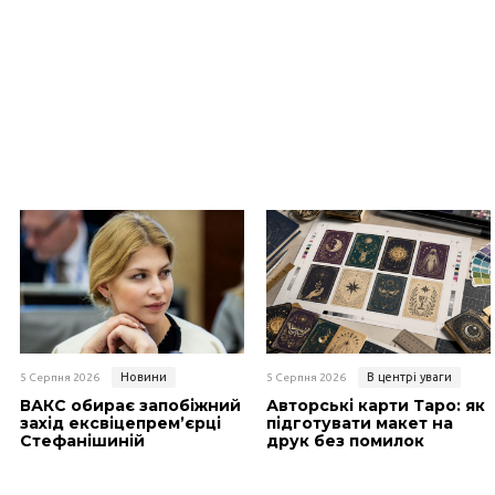
Новини
В центрі уваги
5 Серпня 2026
5 Серпня 2026
ВАКС обирає запобіжний
Авторські карти Таро: як
захід ексвіцепрем’єрці
підготувати макет на
Стефанішиній
друк без помилок