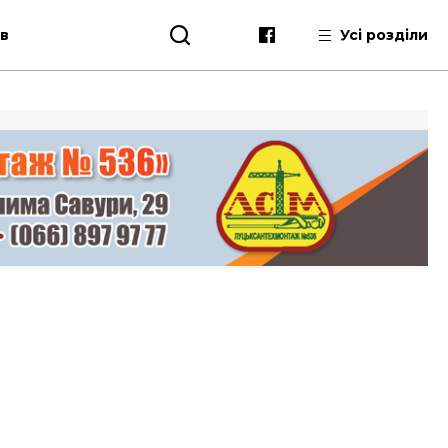
ів
Усі розділи