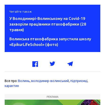
Читайте також
У Володимирі-Волинському на Covid-19
захворіли працівники птахофабрики (28
травня)
Волинська птахофабрика запустила школу
«EpikurLifeSchool» (фото)
Все про:
Волинь
,
володимир-волинський
,
підприємці
,
карантин
РЕКЛАМА